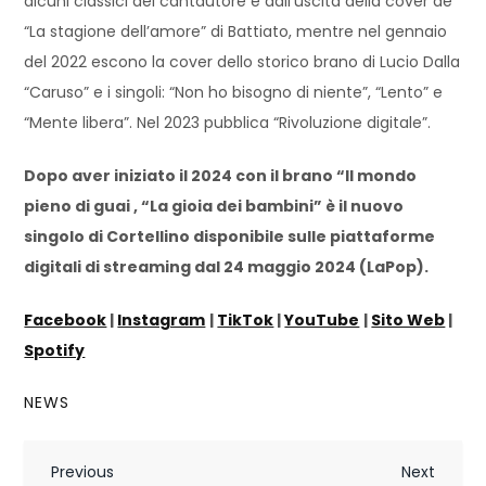
alcuni classici del cantautore e dall’uscita della cover de
“La stagione dell’amore” di Battiato, mentre nel gennaio
del 2022 escono la cover dello storico brano di Lucio Dalla
“Caruso” e i singoli: “Non ho bisogno di niente”, “Lento” e
“Mente libera”. Nel 2023 pubblica “Rivoluzione digitale”.
Dopo aver iniziato il 2024 con il brano “Il mondo
pieno di guai , “La gioia dei bambini” è il nuovo
singolo di Cortellino disponibile sulle piattaforme
digitali di streaming dal 24 maggio 2024 (LaPop).
Facebook
|
Instagram
|
TikTok
|
YouTube
|
Sito Web
|
Spotify
NEWS
N
Previous
Next
Previous
Next