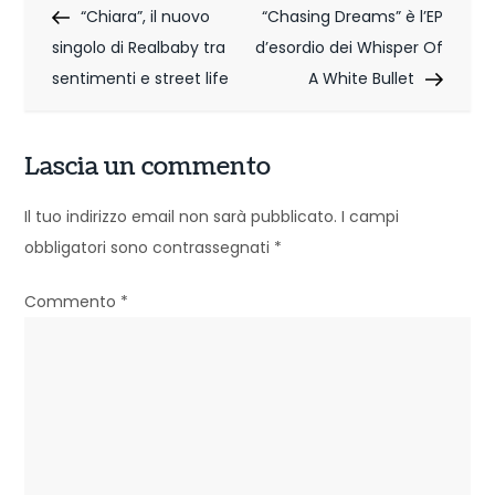
Post
Post
“Chiara”, il nuovo
“Chasing Dreams” è l’EP
a
singolo di Realbaby tra
d’esordio dei Whisper Of
v
sentimenti e street life
A White Bullet
i
g
Lascia un commento
a
Il tuo indirizzo email non sarà pubblicato.
I campi
z
obbligatori sono contrassegnati
*
i
Commento
*
o
n
e
a