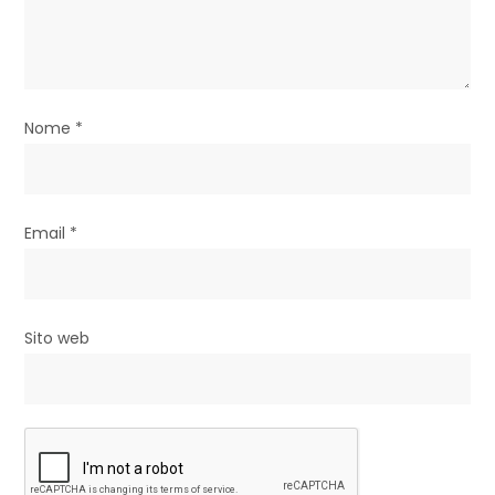
r
t
i
Nome
*
c
o
l
Email
*
i
Sito web