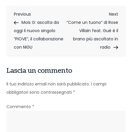
N
Previous
Next
Previous
Next
Post
Post
Mois G: ascolta da
“Come un tuono” di Rose
a
oggi il nuovo singolo
Villain feat. Guè è il
v
“PIOVE”, il collaborazione
brano più ascoltato in
i
con NIGU
radio
g
Lascia un commento
a
z
Il tuo indirizzo email non sarà pubblicato.
I campi
obbligatori sono contrassegnati
*
i
o
Commento
*
n
e