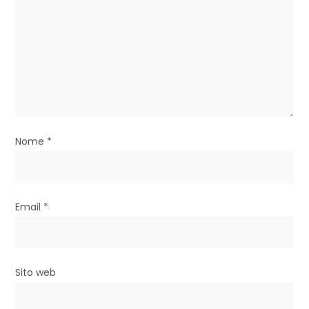
a
r
t
i
c
Nome
*
o
l
i
Email
*
Sito web