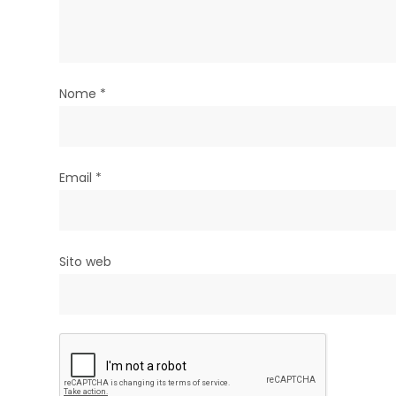
e
a
r
Nome
*
t
i
c
Email
*
o
l
Sito web
i