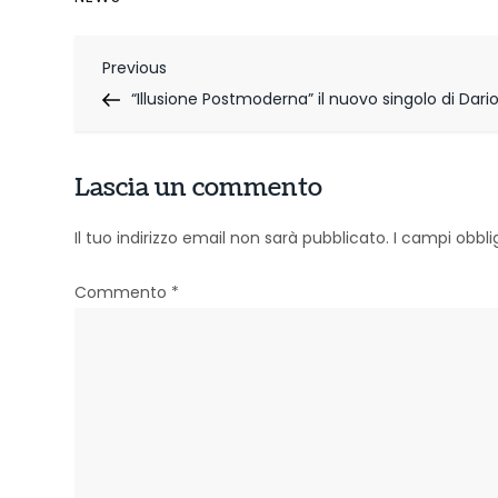
N
Previous
Previous
Post
“Illusione Postmoderna” il nuovo singolo di Dario
a
v
Lascia un commento
i
g
Il tuo indirizzo email non sarà pubblicato.
I campi obbl
a
Commento
*
z
i
o
n