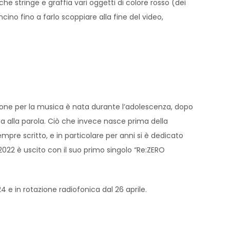
e stringe e graffia vari oggetti di colore rosso (dei
ino fino a farlo scoppiare alla fine del video,
sione per la musica è nata durante l’adolescenza, dopo
ata alla parola. Ciò che invece nasce prima della
pre scritto, e in particolare per anni si è dedicato
 2022 è uscito con il suo primo singolo “Re:ZERO
4 e in rotazione radiofonica dal 26 aprile.