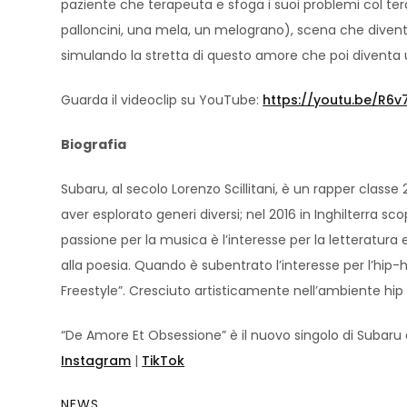
paziente che terapeuta e sfoga i suoi problemi col ter
palloncini, una mela, un melograno), scena che diventa 
simulando la stretta di questo amore che poi diventa
Guarda il videoclip su YouTube:
https://youtu.be/R6
Biografia
Subaru, al secolo Lorenzo Scillitani, è un rapper clas
aver esplorato generi diversi; nel 2016 in Inghilterra s
passione per la musica è l’interesse per la letteratur
alla poesia. Quando è subentrato l’interesse per l’hip-h
Freestyle”. Cresciuto artisticamente nell’ambiente hip 
“De Amore Et Obsessione” è il nuovo singolo di Subaru di
Instagram
|
TikTok
NEWS