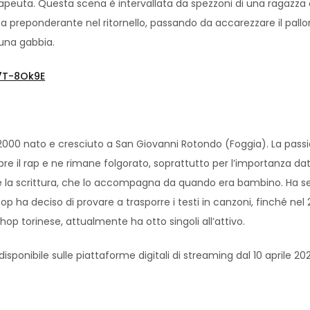
apeuta. Questa scena è intervallata da spezzoni di una ragazza ch
preponderante nel ritornello, passando da accarezzare il pallonc
 una gabbia.
v7T-8Ok9E
se 2000 nato e cresciuto a San Giovanni Rotondo (Foggia). La pas
copre il rap e ne rimane folgorato, soprattutto per l’importanza d
a e la scrittura, che lo accompagna da quando era bambino. Ha sem
op ha deciso di provare a trasporre i testi in canzoni, finché nel
hop torinese, attualmente ha otto singoli all’attivo.
sponibile sulle piattaforme digitali di streaming dal 10 aprile 202