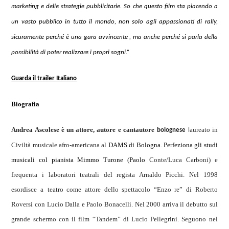
marketing e delle strategie pubblicitarie. So che questo film sta piacendo a
un vasto pubblico in tutto il mondo, non solo agli appassionati di rally,
sicuramente perché è una gara avvincente , ma anche perché si parla della
possibilità di poter realizzare i propri sogni.”
Guarda il trailer Italiano
Biografia
Andrea Ascolese è un attore
, aut
o
re
e cantautore
aureato in
bolognese
l
Civiltà musicale afro-americana al
DAMS di Bologna. Perfeziona gli studi
musicali col pianista Mimmo Turone (Paolo
Conte/Luca Carboni) e
frequenta i laboratori teatrali del regista Arnaldo Picchi. Nel 1998
esordisce a
teatro come attore dello spettacolo “Enzo re” di Roberto
Roversi con Lucio Dalla e Paolo Bonacelli. Nel 2000 arriva il debutto sul
grande schermo con il film “Tandem” di Lucio Pellegrini. Seguono nel