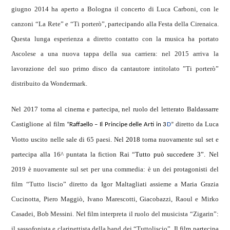
giugno 2014 ha aperto a Bologna
il concerto di Luca Carboni, con le
canzoni “La Rete” e “Ti porterò”, partecipando alla Festa della Cirenaica.
Questa lunga esperienza a diretto contatto con la musica ha portato
Ascolese a una nuova tappa della sua carriera: nel 2015 arriva la
lavorazione del suo primo disco da cantautore intitolato ”Ti porterò”
distribuito da Wondermark.
Nel 2017 torna al cinema e partecipa, nel ruolo del letterato Baldassarre
Castiglione
al film
diretto da Luca
“
Raffaello – Il Principe delle Arti in 3
D
”
Viotto uscito nelle sale d
i 65 paesi
. Nel
2018
torna nuovamente sul set e
partecipa alla 16^ puntata la fiction Rai “
Tutto può succedere 3”.
Nel
201
9
è
nuovamente sul set per una commedia: è un de
i pr
o
tag
o
nisti
del
film “Tutto liscio” diretto da Igor Maltagliati ass
i
eme a Maria Grazia
Cucinotta, Piero Maggiò, Ivano Marescotti, Giacobazzi, Raoul e Mirko
Casadei, Bob Messini. Nel film interpreta il ruolo del musicista “Zigarin”
:
il sassofonista e clarinettista della band dei “Tuttoliscio”
. Il film partecipa