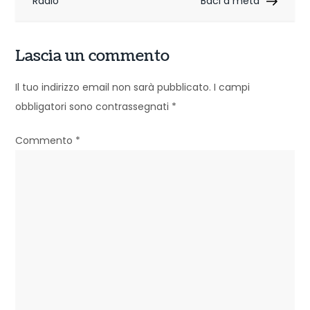
i
Radio
Baci a metà
g
Lascia un commento
a
z
Il tuo indirizzo email non sarà pubblicato.
I campi
obbligatori sono contrassegnati
*
i
o
Commento
*
n
e
a
r
t
i