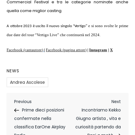
Commercial Festival e tra le categorie nominate anche
quella come miglior casting.
” e si sono svolte le prime
A ottobre 2023 è uscito il nuovo singolo “Vertigo
due date del tour “Vertigo Live” che continuerà nel 2024.
Facebook (cantautore)
|
Facebook (pagina attore)
|
Instagram
|
X
NEWS
Andrea Ascolese
N
Previous
Next
Previous
Next
Post
Post
Prime dieci posizioni
Incontriamo Kekko
a
confermate nella
Giugno artista , vita e
v
classifica EarOne Airplay
curiosità partendo da