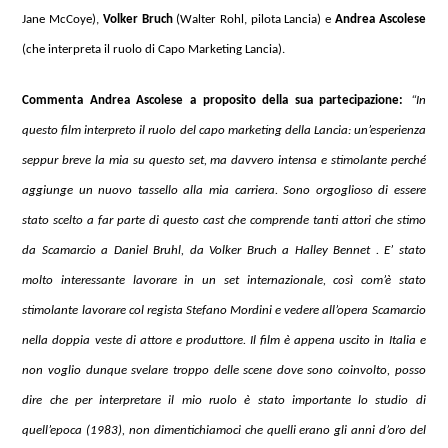
Jane McCoye),
Volker Bruch
(Walter Rohl, pilota Lancia) e
Andrea Ascolese
(che interpreta il ruolo di Capo Marketing Lancia).
Commenta Andrea Ascolese a proposito della sua partecipazione:
“In
questo film interpreto il ruolo del capo marketing della Lancia: un’esperienza
seppur breve la mia su questo set, ma davvero intensa e stimolante perché
aggiunge un nuovo tassello alla mia carriera. Sono orgoglioso di essere
stato scelto a far parte di questo cast che comprende tanti attori che stimo
da Scamarcio a Daniel Bruhl, da Volker Bruch a Halley Bennet . E’ stato
molto interessante lavorare in un set internazionale, così com’è stato
stimolante lavorare col regista Stefano Mordini e vedere all’opera Scamarcio
nella doppia veste di attore e produttore. Il film è appena uscito in Italia e
non voglio dunque svelare troppo delle scene dove sono coinvolto, posso
dire che per interpretare il mio ruolo è stato importante lo studio di
quell’epoca (1983), non dimentichiamoci che quelli erano gli anni d’oro del