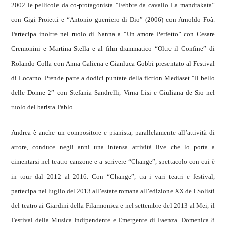
2002 le pellicole da co-protagonista “Febbre da cavallo La mandrakata”
con Gigi Proietti e “Antonio guerriero di Dio” (2006) con Arnoldo Foà.
Partecipa inoltre nel ruolo di Nanna a “Un amore Perfetto” con Cesare
Cremonini e Martina Stella e al film drammatico “Oltre il Confine” di
Rolando Colla con Anna Galiena e Gianluca Gobbi presentato al Festival
di Locarno. Prende parte a dodici puntate della fiction Mediaset “Il bello
delle Donne 2” c
on Stefan
i
a Sandrell
i
, V
i
rna L
i
s
i e Giuliana de Sio nel
ruolo del barista Pablo
.
Andrea è anche un c
ompositore e pianista, parallelamente all’attività di
attore, conduce negli anni una intensa attività live che lo porta a
cimentarsi nel teatro canzone e a scrivere “Change”, spettacolo con cui è
in tour dal 2012 al 2016. Con “Change”, tra i vari teatri e festival,
partecipa nel luglio del 2013 all’estate romana all’edizione XX de I Solisti
del teatro ai Giardini della Filarmonica e nel settembre del 2013 al Mei, il
Festival della Musica Indipendente e Emergente di Faenza. Domenica 8