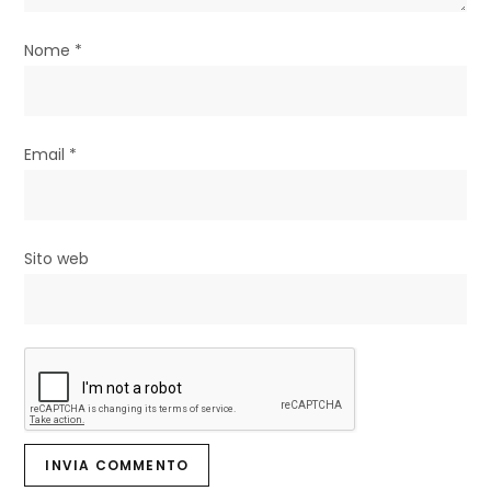
c
Nome
*
o
l
i
Email
*
Sito web