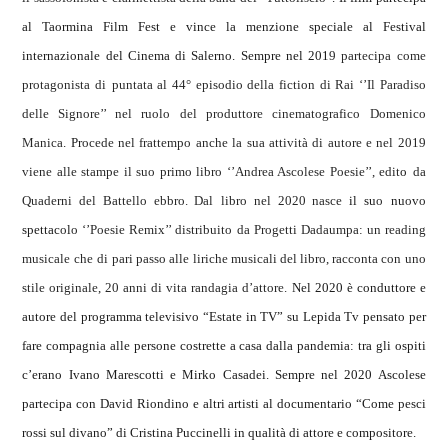
al Taormina Film Fest e vince la menzione speciale al Festival
internazionale del Cinema di Salerno. Sempre nel 201
9 partec
i
pa c
o
me
pr
o
tag
o
n
i
sta d
i
puntata al 44° ep
isodio
della f
i
ct
io
n d
i
Ra
i
‘’
Il Parad
i
s
o
delle S
i
gn
o
re’’ nel ru
o
l
o
del pr
o
dutt
o
re c
i
nemat
o
graf
i
c
o
D
o
men
i
c
o
Man
i
ca
. Pr
ocede nel frattempo anche la sua attività di autore e nel 201
9
viene alle stampe il suo primo libro ‘’Andrea Ascolese Poesie’’, edit
o
da
Quaderni del Battello ebbro.
Dal
libro nel 2020 nasce
il su
o
nu
o
v
o
spettac
o
l
o ‘’Poesie Remix’’ distribuito da Progetti Dadaumpa: un read
ing
musicale che
d
i
par
i passo alle liriche musicali del libro, racconta con uno
stile originale, 20 anni di vita randagia d’attore.
Nel 2020 è conduttore e
autore del programma televisivo “Estate in TV” su Lepida Tv pensato per
fare compagnia alle persone costrette a casa dalla pandemia: tra gli ospiti
c’erano Ivano Marescotti e Mirko Casadei. Sempre nel 2020 Ascolese
partecipa con David Riondino e altri artisti al documentario “Come pesci
rossi sul divano” di Cristina Puccinelli in qualità di attore e compositore.