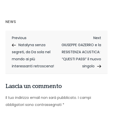
NEWS
N
Previous
Next
Previous
Next
Post
Post
Natalyna senza
GIUSEPPE GAZERRO e la
a
segreti, da Da sola nel
RESISTENZA ACUSTICA:
v
mondo ai più
“QUESTI PASSI” il nuovo
i
interessanti retroscena!
singolo
g
Lascia un commento
a
z
Il tuo indirizzo email non sarà pubblicato.
I campi
obbligatori sono contrassegnati
*
i