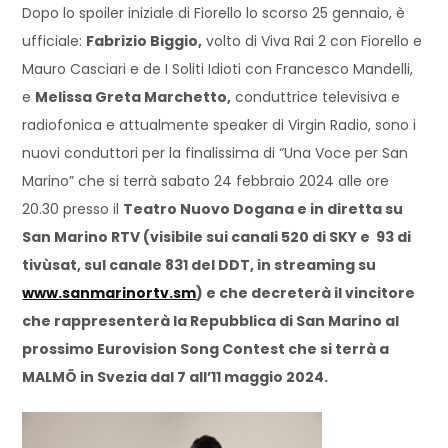
Dopo lo spoiler iniziale di Fiorello lo scorso 25 gennaio, è
ufficiale:
Fabrizio Biggio,
volto di Viva Rai 2 con Fiorello e
Mauro Casciari e de I Soliti Idioti con Francesco Mandelli,
e
Melissa Greta Marchetto,
conduttrice televisiva e
radiofonica e attualmente speaker di Virgin Radio, sono i
nuovi conduttori per la finalissima di “Una Voce per San
Marino” che si terrà sabato 24 febbraio 2024 alle ore
20.30 presso il
Teatro Nuovo Dogana e in diretta su
San Marino RTV (visibile sui canali 520 di SKY e 93 di
tivùsat, sul canale 831 del DDT, in streaming su
www.sanmarinortv.sm
) e che decreterà il vincitore
che rappresenterà la Repubblica di San Marino al
prossimo Eurovision Song Contest che si terrà a
MALMÖ in Svezia dal 7 all’11 maggio 2024.