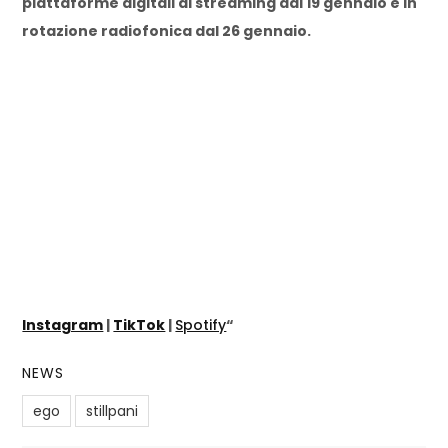
piattaforme digitali di streaming dal 19 gennaio e in
rotazione radiofonica dal 26 gennaio.
Instagram
|
TikTok
|
Spotify
“
NEWS
ego
stillpani