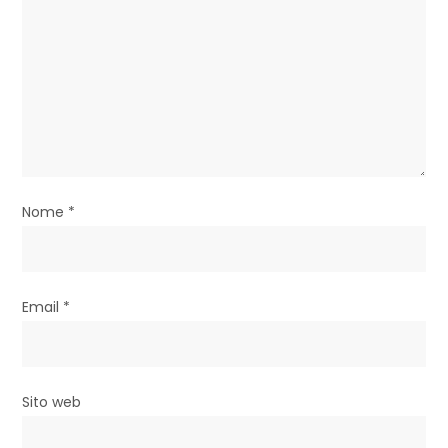
a
r
t
i
c
o
Nome
*
l
i
Email
*
Sito web