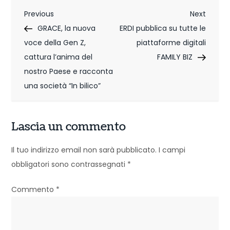
N
Previous
Next
Previous
Next
Post
Post
GRACE, la nuova
ERDI pubblica su tutte le
a
voce della Gen Z,
piattaforme digitali
v
cattura l’anima del
FAMILY BIZ
i
nostro Paese e racconta
una società “In bilico”
g
a
Lascia un commento
z
Il tuo indirizzo email non sarà pubblicato.
I campi
i
obbligatori sono contrassegnati
*
o
Commento
*
n
e