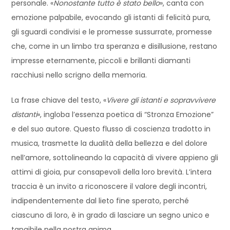
personale. «
Nonostante tutto è stato bello
», canta con
emozione palpabile, evocando gli istanti di felicità pura,
gli sguardi condivisi e le promesse sussurrate, promesse
che, come in un limbo tra speranza e disillusione, restano
impresse eternamente, piccoli e brillanti diamanti
racchiusi nello scrigno della memoria.
La frase chiave del testo, «
Vivere gli istanti e sopravvivere
distanti
», ingloba l’essenza poetica di “Stronza Emozione”
e del suo autore. Questo flusso di coscienza tradotto in
musica, trasmette la dualità della bellezza e del dolore
nell’amore, sottolineando la capacità di vivere appieno gli
attimi di gioia, pur consapevoli della loro brevità. L’intera
traccia è un invito a riconoscere il valore degli incontri,
indipendentemente dal lieto fine sperato, perché
ciascuno di loro, è in grado di lasciare un segno unico e
tangibile nella nostra anima.