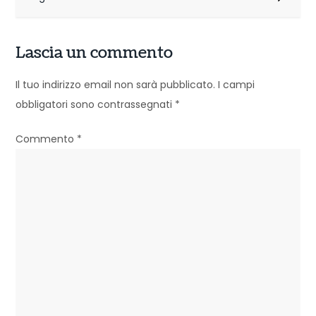
i
g
Lascia un commento
a
Il tuo indirizzo email non sarà pubblicato.
I campi
z
obbligatori sono contrassegnati
*
i
Commento
*
o
n
e
a
r
t