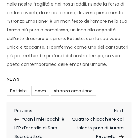
nelle nostre fragilità e nei nostri addii, risiede la forza di
andare avanti, di amare ancora, di vivere pienamente.
“Stronza Emozione” è un manifesto dell’amore nella sua
forma più pura e complessa, un inno alla capacità
dell’arte di curare e ispirare. Battista, con la sua voce
unica e toccante, si conferma come uno dei cantautori
più promettenti e profondi del nostro tempo, un vero
poeta contemporaneo delle emozioni umane.
NEWS
Battista
news
stronza emozione
N
Previous
Next
Previous
Next
Post
Post
“Con i miei occhi” è
Quattro chiacchiere col
a
l’EP d’esordio di Sara
talento puro di Aurora
v
Sgarabottolo
Pevarello