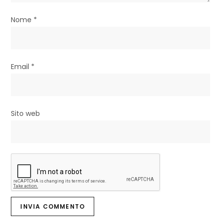
i
Nome
*
c
o
l
Email
*
i
Sito web