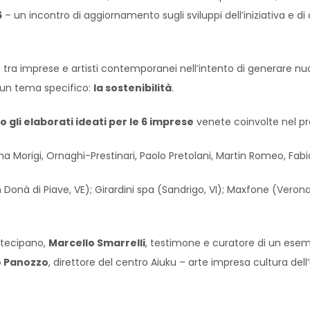
6
– un incontro di aggiornamento sugli sviluppi dell’iniziativa e
ip tra imprese e artisti contemporanei nell’intento di generare n
u un tema specifico:
la sostenibilità
.
o gli elaborati ideati per le 6 imprese
venete coinvolte nel pr
ina Morigi, Ornaghi-Prestinari, Paolo Pretolani, Martin Romeo, Fab
Donà di Piave, VE); Girardini spa (Sandrigo, VI); Maxfone (Verona
artecipano,
Marcello Smarrelli
, testimone e curatore di un esemp
o Panozzo
, direttore del centro Aiuku – arte impresa cultura dell’