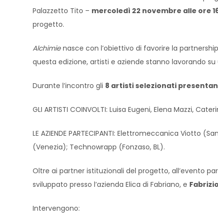
Palazzetto Tito –
mercoledì 22 novembre alle ore 1
progetto.
Alchimie
nasce con l’obiettivo di favorire la partnersh
questa edizione, artisti e aziende stanno lavorando s
Durante l’incontro gli
8 artisti selezionati presentan
GLI ARTISTI COINVOLTI: Luisa Eugeni, Elena Mazzi, Cater
LE AZIENDE PARTECIPANTI: Elettromeccanica Viotto (San 
(Venezia); Technowrapp (Fonzaso, BL).
Oltre ai partner istituzionali del progetto, all’evento p
sviluppato presso l’azienda Elica di Fabriano, e
Fabrizi
Intervengono: