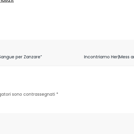
asa.it
 “Sangue per Zanzare”
Incontriamo Her|Mess art
igatori sono contrassegnati
*