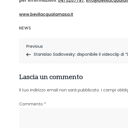
per informazioni
:
041 5207797
,
info@bevilacqualam
www.bevilacqualamasa.it
NEWS
N
Previous
Previous
Post
Stanislao Sadlovesky: disponibile il videoclip di
a
v
Lascia un commento
i
g
Il tuo indirizzo email non sarà pubblicato.
I campi obbl
a
Commento
*
z
i