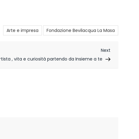
Arte e impresa
Fondazione Bevilacqua La Masa
Next
Next
Post
ista , vita e curiosità partendo da Insieme a te