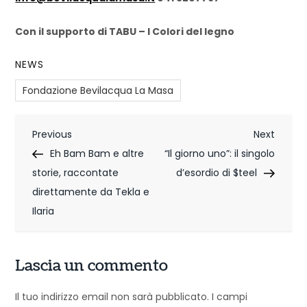
Con il supporto di TABU – I Colori del legno
NEWS
Fondazione Bevilacqua La Masa
N
Previous
Next
Previous
Next
Post
Post
Eh Bam Bam e altre
“Il giorno uno”: il singolo
a
storie, raccontate
d’esordio di $teel
v
direttamente da Tekla e
i
Ilaria
g
Lascia un commento
a
z
Il tuo indirizzo email non sarà pubblicato.
I campi