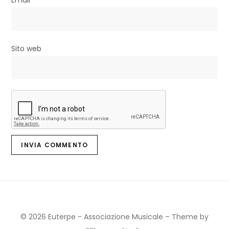
i
Email
*
Sito web
© 2026 Euterpe - Associazione Musicale
–
Theme by