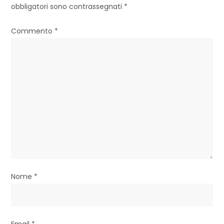
obbligatori sono contrassegnati
*
i
o
Commento
*
n
e
a
r
t
i
c
Nome
*
o
l