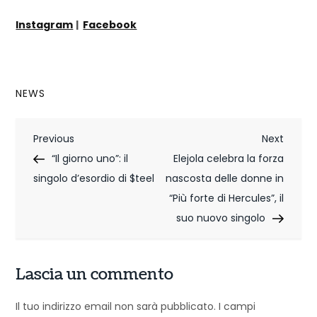
Instagram
|
Facebook
NEWS
N
Previous
Next
Previous
Next
Post
Post
“Il giorno uno”: il
Elejola celebra la forza
a
singolo d’esordio di $teel
nascosta delle donne in
v
“Più forte di Hercules”, il
i
suo nuovo singolo
g
Lascia un commento
a
z
Il tuo indirizzo email non sarà pubblicato.
I campi