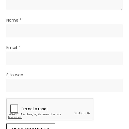
t
i
Nome
*
c
o
l
Email
*
i
Sito web