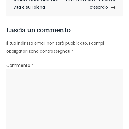
v
vita e su Falena
d’esordio
i
g
Lascia un commento
a
Il tuo indirizzo email non sarà pubblicato.
I campi
z
obbligatori sono contrassegnati
*
i
Commento
*
o
n
e
a
r