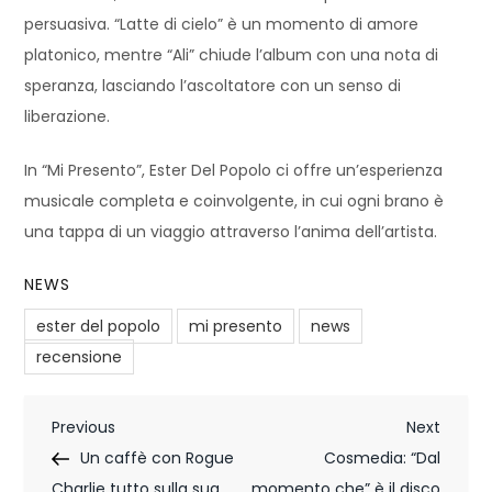
persuasiva. “Latte di cielo” è un momento di amore
platonico, mentre “Ali” chiude l’album con una nota di
speranza, lasciando l’ascoltatore con un senso di
liberazione.
In “Mi Presento”, Ester Del Popolo ci offre un’esperienza
musicale completa e coinvolgente, in cui ogni brano è
una tappa di un viaggio attraverso l’anima dell’artista.
NEWS
ester del popolo
mi presento
news
recensione
N
Previous
Next
Previous
Next
Post
Post
Un caffè con Rogue
Cosmedia: “Dal
a
Charlie tutto sulla sua
momento che” è il disco