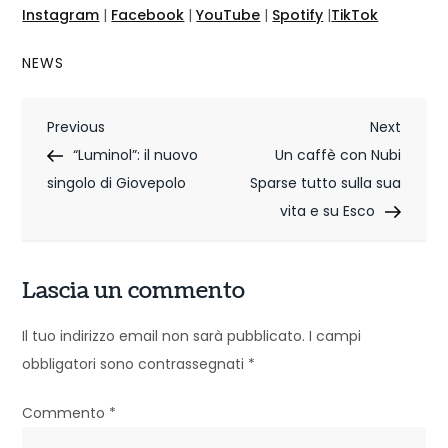
Instagram
|
Facebook
|
YouTube
|
Spotify
|
TikTok
NEWS
N
Previous
Next
Previous
Next
Post
Post
“Luminol”: il nuovo
Un caffè con Nubi
a
singolo di Giovepolo
Sparse tutto sulla sua
v
vita e su Esco
i
g
Lascia un commento
a
Il tuo indirizzo email non sarà pubblicato.
I campi
z
obbligatori sono contrassegnati
*
i
Commento
*
o