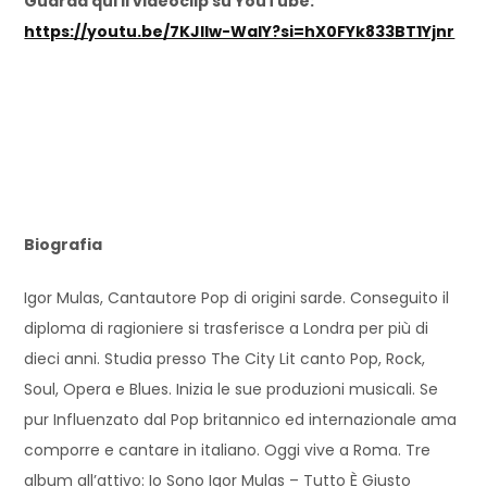
Guarda qui il videoclip su YouTube:
https://youtu.be/7KJllw-WaIY?si=hX0FYk833BT1Yjnr
Biografia
Igor Mulas, Cantautore Pop di origini sarde. Conseguito il
diploma di ragioniere si trasferisce a Londra per più di
dieci anni. Studia presso The City Lit canto Pop, Rock,
Soul, Opera e Blues. Inizia le sue produzioni musicali. Se
pur Influenzato dal Pop britannico ed internazionale ama
comporre e cantare in italiano. Oggi vive a Roma. Tre
album all’attivo: Io Sono Igor Mulas – Tutto È Giusto