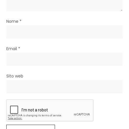
c
o
Nome
*
l
i
Email
*
Sito web