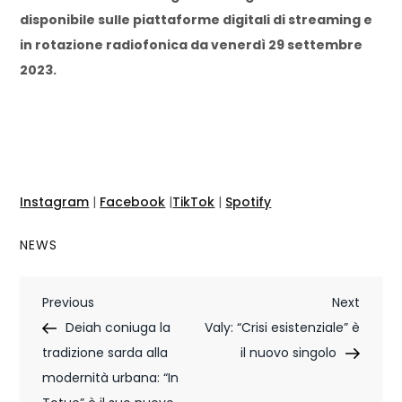
disponibile sulle piattaforme digitali di streaming e
in rotazione radiofonica da venerdì 29 settembre
2023.
Instagram
|
Facebook
|
TikTok
|
Spotify
NEWS
N
Previous
Next
Previous
Next
Post
Post
Deiah coniuga la
Valy: “Crisi esistenziale” è
a
tradizione sarda alla
il nuovo singolo
v
modernità urbana: “In