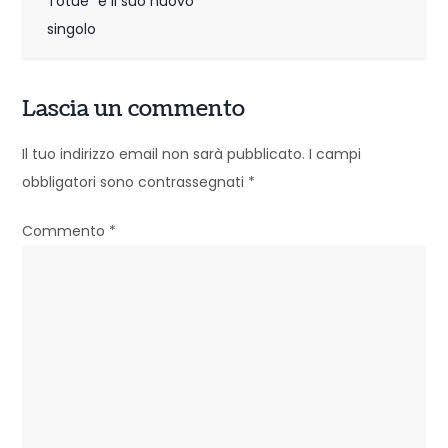
i
Totue” è il suo nuovo
singolo
g
a
Lascia un commento
z
Il tuo indirizzo email non sarà pubblicato.
I campi
i
obbligatori sono contrassegnati
*
o
Commento
*
n
e
a
r
t
i