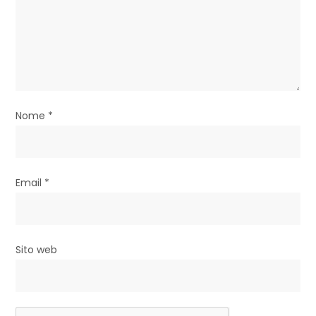
a
r
t
i
Nome
*
c
o
l
Email
*
i
Sito web