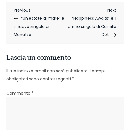
N
Previous
Next
Previous
Next
Post
Post
“Un’estate al mare” è
“Happiness Awaits” è il
a
il nuovo singolo di
primo singolo di Camilla
v
Manutsa
Dot
i
g
Lascia un commento
a
Il tuo indirizzo email non sarà pubblicato.
I campi
z
obbligatori sono contrassegnati
*
i
Commento
*
o
n
e