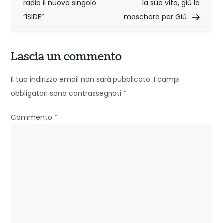
radio il nuovo singolo
la sua vita, giù la
v
“ISIDE”
maschera per Giù
i
g
Lascia un commento
a
Il tuo indirizzo email non sarà pubblicato.
I campi
z
obbligatori sono contrassegnati
*
i
Commento
*
o
n
e
a
r