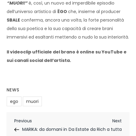
“MUORI!”
è, così, un nuovo ed imperdibile episodio
dell’universo artistico di
ËGO
che, insieme al producer
SBALE
conferma, ancora una volta, la forte personalità
della sua poetica e la sua capacità di creare brani
immersivi ed esaltanti mettendo a nudo la sua interiorità.
Il videoclip ufficiale del brano è online su YouTube e
sui canali social dell’artista.
NEWS
ego
muori
N
Previous
Next
Previous
Next
Post
Post
MARIKA: da domani in
Da Estate da Rich a tutta
a