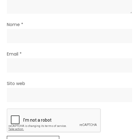
t
i
Nome
*
c
o
l
Email
*
i
Sito web