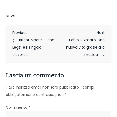
NEWS
N
Previous
Next
Previous
Next
Post
Post
Bright Magus: “Long
Fabio D’Amato, una
a
Legs” è il singolo
nuova vita grazie alla
v
d’esordio
musica
i
g
Lascia un commento
a
Il tuo indirizzo email non sarà pubblicato.
I campi
z
obbligatori sono contrassegnati
*
i
Commento
*
o