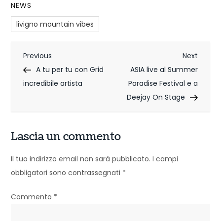
NEWS
livigno mountain vibes
N
Previous
Next
Previous
Next
Post
Post
A tu per tu con Grid
ASIA live al Summer
a
incredibile artista
Paradise Festival e a
v
Deejay On Stage
i
g
Lascia un commento
a
Il tuo indirizzo email non sarà pubblicato.
I campi
z
obbligatori sono contrassegnati
*
i
Commento
*
o