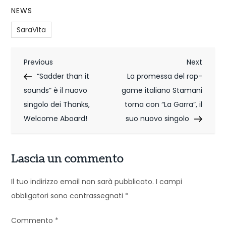
NEWS
SaraVita
N
Previous
Next
Previous
Next
Post
Post
“Sadder than it
La promessa del rap-
a
sounds” è il nuovo
game italiano Stamani
v
singolo dei Thanks,
torna con “La Garra”, il
i
Welcome Aboard!
suo nuovo singolo
g
Lascia un commento
a
z
Il tuo indirizzo email non sarà pubblicato.
I campi
obbligatori sono contrassegnati
*
i
o
Commento
*