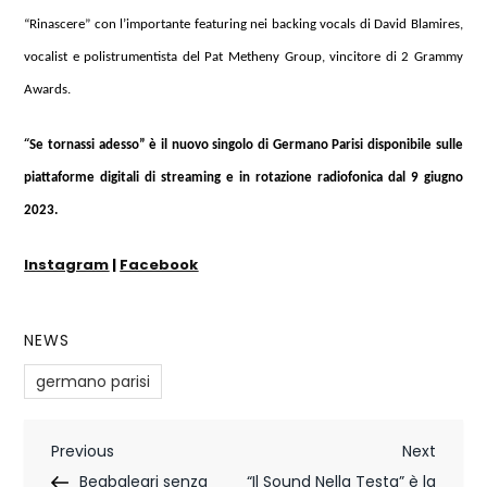
“Rinascere” con l’importante featuring nei backing vocals di David Blamires,
vocalist e polistrumentista del Pat Metheny Group, vincitore di 2 Grammy
Awards.
“
Se tornassi adesso
” è il nuovo singolo di Germano Parisi disponibile sulle
piattaforme digitali di streaming e in rotazione radiofonica dal 9 giugno
2023.
Instagram
|
Facebook
NEWS
germano parisi
N
Previous
Next
Previous
Next
Post
Post
Beabaleari senza
“Il Sound Nella Testa” è la