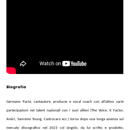
Biografia
Germano Parisi, cantautore, producer e vocal coach con all’attivo varie
partecipazioni nei talent nazionali con i suoi allievi (The Voice, X Factor,
Amici, Sanremo Young, Castrocaro ecc.) torna dopo una lunga assenza sul
mercato discografico nel 2023 col singolo, da lui scritto e prodotto,