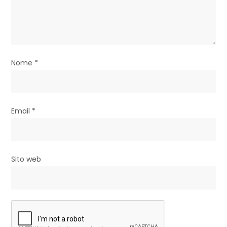
t
i
c
Nome
*
o
l
i
Email
*
Sito web