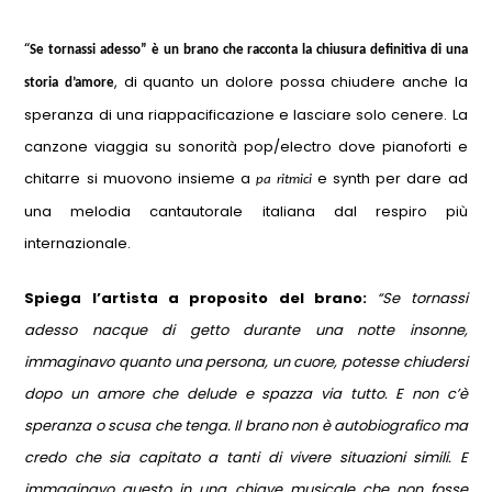
“
Se tornassi adesso” è un brano che racconta la chiusura definitiva di una
, di quanto un dolore possa chiudere anche la
storia d’amore
speranza di una riappacificazione e lasciare solo cenere. La
canzone viaggia su sonorità pop/electro dove pianoforti e
chitarre si muovono insieme a
e synth per dare ad
pa ritmici
una melodia cantautorale italiana dal respiro più
internazionale.
Spiega l’artista a proposito del brano:
“Se tornassi
adesso nacque di getto durante una notte insonne,
immaginavo quanto una persona, un cuore, potesse chiudersi
dopo un amore che delude e spazza via tutto. E non c’è
speranza o scusa che tenga. Il brano non è autobiografico ma
credo che sia capitato a tanti di vivere situazioni simili. E
immaginavo questo in una chiave musicale che non fosse