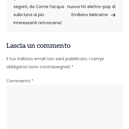
a
segreti, da Come l’acqua
nuova hit elettro-pop di
v
sulla luna ai più
Emiliano Melcarne
i
interessanti retroscena!
g
Lascia un commento
a
z
Il tuo indirizzo email non sarà pubblicato.
I campi
obbligatori sono contrassegnati
*
i
o
Commento
*
n
e
a
r