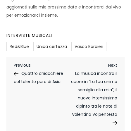
aggiornati sulle mie prossime date e incontrarci dal vivo
per emozionarci insieme.
INTERVISTE MUSICALI
Red&Blue
Unica certezza
Vasco Barbieri
N
Previous
Next
Previous
Next
Post
Post
Quattro chiacchiere
La musica incontra il
a
col talento puro di Asia
cuore in “La tua anima
v
somiglia alla mia”, il
i
nuovo intensissimo
dipinto tra le note di
g
Valentina Volpentesta
a