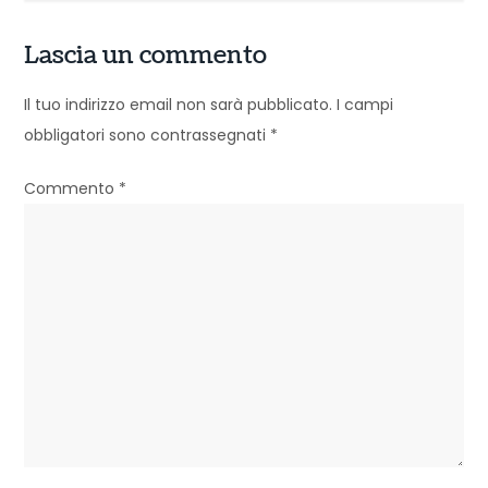
z
i
Lascia un commento
o
Il tuo indirizzo email non sarà pubblicato.
I campi
n
obbligatori sono contrassegnati
*
e
Commento
*
a
r
t
i
c
o
l