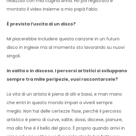
realizzati con mia cugina Anna. Ho poi registrato e
montato il video insieme a mio papà Fabio.
È prevista l’uscita di un disco?
Mi piacerebbe includere questa canzone in un futuro
disco in inglese ma al momento sto lavorando su nuovi
singoli.
In salita o in discesa. I percorsi artistici si sviluppano
sempre tra mille peripezie, vuoi raccontarcele?
La vita di un artista è piena di alti e bassi, e man mano
che entri in questo mondo impari a viverli sempre
meglio. Non hai delle certezze fisse, perché il percorso
artistico è pieno di curve, salite, dossi, discese, pianure,
ma alla fine è il bello del gioco. È proprio quando arrivi in