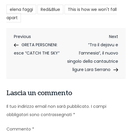
elena faggi
Red&Blue
This is how we won't fall
apart
N
Previous
Next
Previous
Next
Post
Post
GRETA PERSONENI:
“Tra il dejavu e
a
esce “CATCH THE SKY”
l’amnesia”, il nuovo
v
singolo della cantautrice
i
ligure Lara Serrano
g
Lascia un commento
a
z
Il tuo indirizzo email non sarà pubblicato.
I campi
obbligatori sono contrassegnati
*
i
o
Commento
*