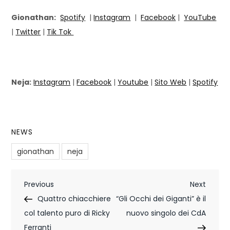
Gionathan:
Spotify
|
Instagram
|
Facebook
|
YouTube
|
Twitter
|
Tik Tok
Neja:
Instagram
|
Facebook
|
Youtube
|
Sito Web
|
Spotify
NEWS
gionathan
neja
N
Previous
Next
Previous
Next
Post
Post
Quattro chiacchiere
“Gli Occhi dei Giganti” è il
a
col talento puro di Ricky
nuovo singolo dei CdA
v
Ferranti