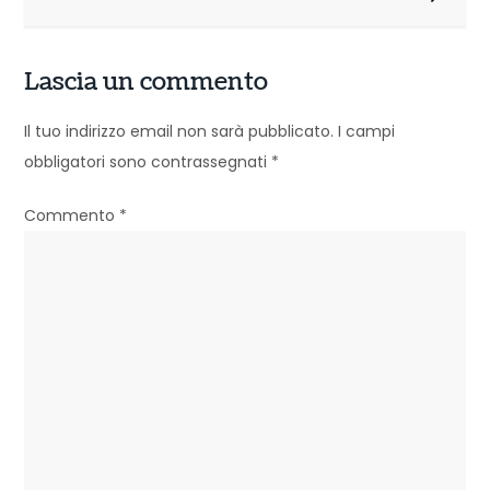
i
g
Lascia un commento
a
Il tuo indirizzo email non sarà pubblicato.
I campi
z
obbligatori sono contrassegnati
*
i
Commento
*
o
n
e
a
r
t