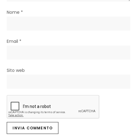
i
Nome
*
c
o
l
Email
*
i
Sito web