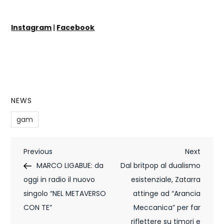
Instagram
|
Facebook
NEWS
gam
N
Previous
Next
Previous
Next
Post
Post
MARCO LIGABUE: da
Dal britpop al dualismo
a
oggi in radio il nuovo
esistenziale, Zatarra
v
singolo “NEL METAVERSO
attinge ad “Arancia
i
CON TE”
Meccanica” per far
riflettere su timori e