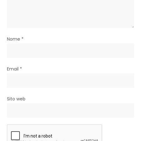
o
l
i
Nome
*
Email
*
Sito web