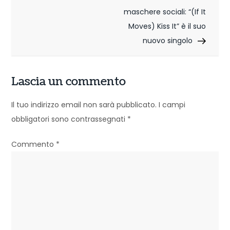
g
maschere sociali: “(If It
a
Moves) Kiss It” è il suo
nuovo singolo
z
i
Lascia un commento
o
n
Il tuo indirizzo email non sarà pubblicato.
I campi
obbligatori sono contrassegnati
*
e
a
Commento
*
r
t
i
c