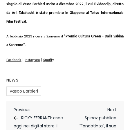
singolo di Vasco Barbieri uscito a dicembre 2022, il cui Il videoclip, diretto
da Ari, Takahashi, è stato premiato in Giappone al Tokyo Internazionale
Film Festival.
A febbraio 2023 riceve a Sanremo il
“Premio Cultura Green – Dalla Sabina
a Sanremo”.
Facebook
|
Instagram
|
Spotify
NEWS
Vasco Barbieri
N
Previous
Next
Previous
Next
Post
Post
RICKY FERRANTI: esce
Spinaz pubblica
a
oggi nei digital store il
“Fondotinta”, il suo