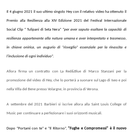
Il 4 giugno 2021 il suo ultimo singolo Hey con il relativo video ha ottenuto il
Premio alla Resilienza alla XIV Edizione 2021 del Festival Internazionale
Social Clip “ Tulipani di Seta Nera” “
per aver saputo esaltare la capacità
di
resilienza appartenente alla natura umana e aver interpretato e trasmesso,
in chiave onirica, un augurio di “risveglio” essenziale per la rinascita e
l’inclusione di ogni individuo
”.
Allora firma un contratto con La Red&Blue di Marco Stanzani per la
promozione del video di Hey, che lo porterà a suonare sul Lago di Iseo e poi
nella Villa del Bene presso Volargne, in provincia di Verona.
A settembre del 2021 Barbieri si iscrive allora alla Saint Louis College of
Music per continuare a perfezionare i suoi orizzonti musicali.
Dopo “Portami con te” e “Il Ritorno”,
“Fughe e Compromessi” è il nuovo