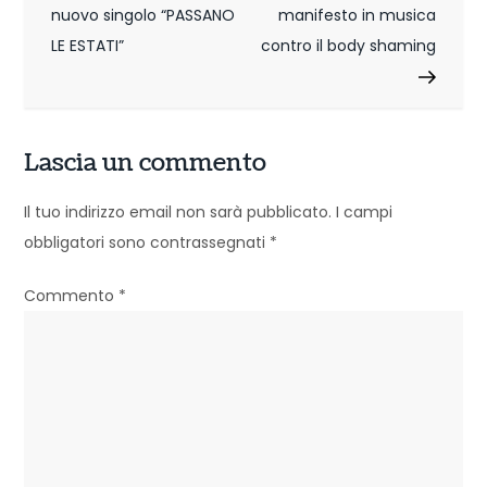
v
nuovo singolo “PASSANO
manifesto in musica
i
LE ESTATI”
contro il body shaming
g
a
Lascia un commento
z
Il tuo indirizzo email non sarà pubblicato.
I campi
i
obbligatori sono contrassegnati
*
o
Commento
*
n
e
a
r
t