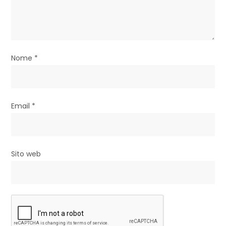
i
c
o
Nome
*
l
i
Email
*
Sito web