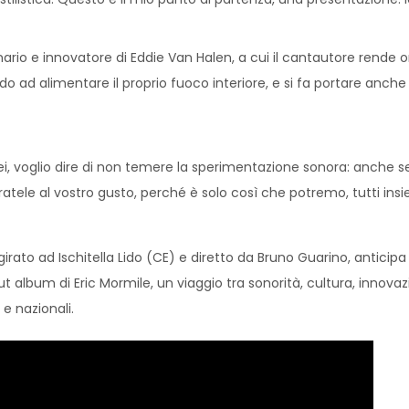
onario e innovatore di Eddie Van Halen, a cui il cantautore rende
 ad alimentare il proprio fuoco interiore, e si fa portare anche d
ei, voglio dire di non temere la sperimentazione sonora: anche se
egratele al vostro gusto, perché è solo così che potremo, tutti in
rato ad Ischitella Lido (CE) e diretto da Bruno Guarino, anticipa
lbum di Eric Mormile, un viaggio tra sonorità, cultura, innovaz
 e nazionali.