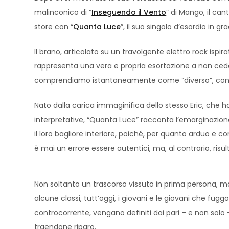
malinconico di “
Inseguendo il Vento
” di Mango, il ca
store con “
Quanta Luce
”, il suo singolo d’esordio in 
Il brano, articolato su un travolgente elettro rock ispi
rappresenta una vera e propria esortazione a non cede
comprendiamo istantaneamente come “diverso”, con 
Nato dalla carica immaginifica dello stesso Eric, che h
interpretative, “Quanta Luce” racconta l’emarginazione
il loro bagliore interiore, poiché, per quanto arduo e 
è mai un errore essere autentici, ma, al contrario, risul
Non soltanto un trascorso vissuto in prima persona, ma
alcune classi, tutt’oggi, i giovani e le giovani che fu
controcorrente, vengano definiti dai pari – e non solo
traendone riparo.