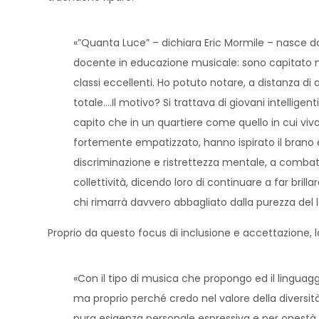
«”Quanta Luce” – dichiara Eric Mormile – nasce dal v
docente in educazione musicale: sono capitato nel
classi eccellenti. Ho potuto notare, a distanza di
totale….Il motivo? Si trattava di giovani intelligen
capito che in un quartiere come quello in cui vi
fortemente empatizzato, hanno ispirato il brano e
discriminazione e ristrettezza mentale, a combatt
collettività, dicendo loro di continuare a far bril
chi rimarrà davvero abbagliato dalla purezza del lo
Proprio da questo focus di inclusione e accettazione, la
«Con il tipo di musica che propongo ed il linguaggi
ma proprio perché credo nel valore della diversi
pura esigenza personale espressiva e per onestà st