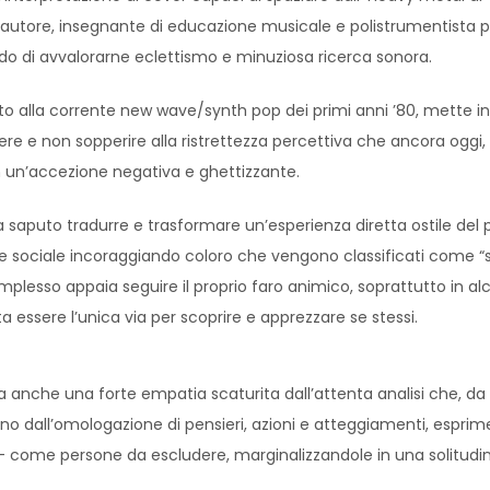
ntautore, insegnante di educazione musicale e polistrumentista p
grado di avvalorarne eclettismo e minuziosa ricerca sonora.
rato alla corrente new wave/synth pop dei primi anni ’80, mette in 
re e non sopperire alla ristrettezza percettiva che ancora oggi
un’accezione negativa e ghettizzante.
a saputo tradurre e trasformare un’esperienza diretta ostile del 
 sociale incoraggiando coloro che vengono classificati come “str
complesso appaia seguire il proprio faro animico, soprattutto in a
ta essere l’unica via per scoprire e apprezzare se stessi.
 anche una forte empatia scaturita dall’attenta analisi che, da 
ggono dall’omologazione di pensieri, azioni e atteggiamenti, espri
 – come persone da escludere, marginalizzandole in una solitudin