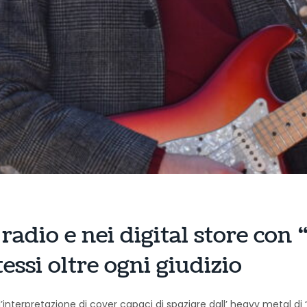
radio e nei digital store con
tessi oltre ogni giudizio
’interpretazione di cover capaci di spaziare dall’ heavy metal di 