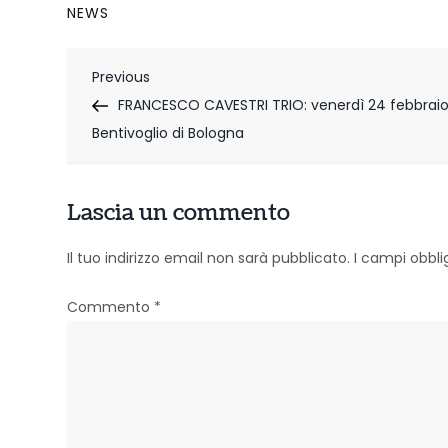
NEWS
N
Previous
Previous
Post
FRANCESCO CAVESTRI TRIO: venerdì 24 febbraio 
a
Bentivoglio di Bologna
v
i
Lascia un commento
g
Il tuo indirizzo email non sarà pubblicato.
I campi obbl
a
z
Commento
*
i
o
n