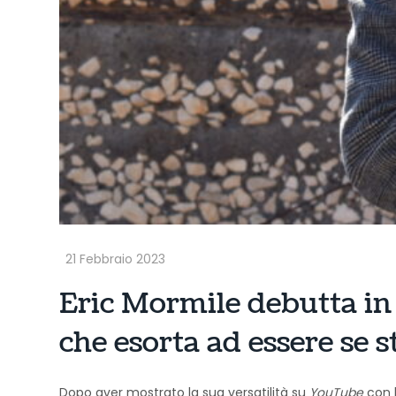
Eric Mormile debutta in 
che esorta ad essere se s
Dopo aver mostrato la sua versatilità su
YouTube
con l