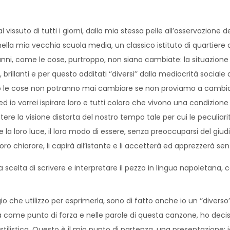
issuto di tutti i giorni, dalla mia stessa pelle all’osservazione de
la mia vecchia scuola media, un classico istituto di quartiere c
 anni, come le cose, purtroppo, non siano cambiate: la situazione
ti, brillanti e per questo additati ‘’diversi’’ dalla mediocrità soci
vo le cose non potranno mai cambiare se non proviamo a cambiarl
d io vorrei ispirare loro e tutti coloro che vivono una condizion
ere la visione distorta del nostro tempo tale per cui le peculiar
lare la loro luce, il loro modo di essere, senza preoccuparsi del g
ro chiarore, li capirà all’istante e li accetterà ed apprezzerà se
 scelta di scrivere e interpretare il pezzo in lingua napoletana, 
o che utilizzo per esprimerla, sono di fatto anche io un ‘’diverso
tà come punto di forza e nelle parole di questa canzone, ho deci
ilistica. Questo è il mio punto di partenza, una presentazione: 