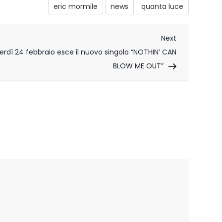
eric mormile
news
quanta luce
Next
Next
Post
dì 24 febbraio esce il nuovo singolo “NOTHIN’ CAN
BLOW ME OUT”