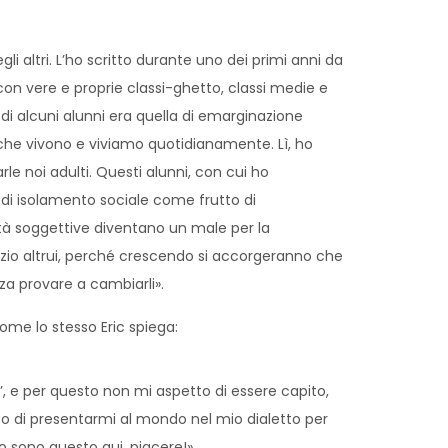
gli altri. L’ho scritto durante uno dei primi anni da
on vere e proprie classi-ghetto, classi medie e
 di alcuni alunni era quella di emarginazione
ale che vivono e viviamo quotidianamente. Lì, ho
e noi adulti. Questi alunni, con cui ho
e di isolamento sociale come frutto di
ità soggettive diventano un male per la
iudizio altrui, perché crescendo si accorgeranno che
nza provare a cambiarli».
come lo stesso Eric spiega:
’’, e per questo non mi aspetto di essere capito,
so di presentarmi al mondo nel mio dialetto per
io sono questo qui, piacere!»