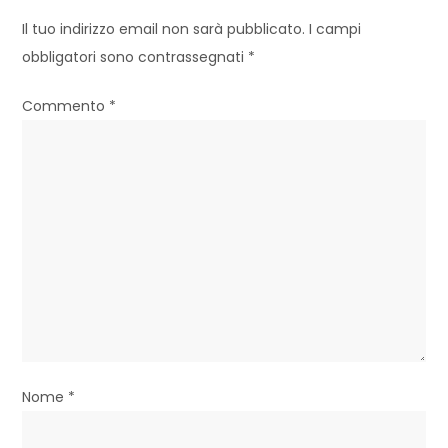
i
Il tuo indirizzo email non sarà pubblicato.
I campi
o
obbligatori sono contrassegnati
*
n
Commento
*
e
a
r
t
i
c
o
l
Nome
*
i