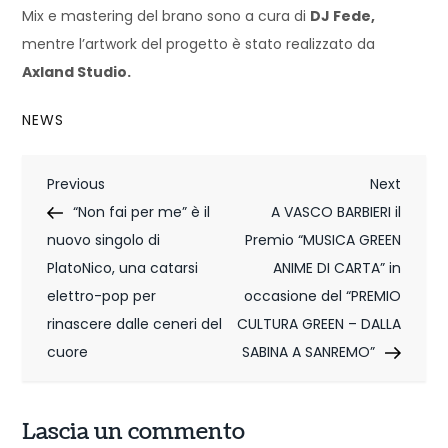
Mix e mastering del brano sono a cura di
DJ Fede,
mentre l’artwork del progetto è stato realizzato da
Axland Studio.
NEWS
N
Previous
Next
Previous
Next
Post
Post
“Non fai per me” è il
A VASCO BARBIERI il
a
nuovo singolo di
Premio “MUSICA GREEN
v
PlatoNico, una catarsi
ANIME DI CARTA” in
i
elettro-pop per
occasione del “PREMIO
rinascere dalle ceneri del
CULTURA GREEN – DALLA
g
cuore
SABINA A SANREMO”
a
z
Lascia un commento