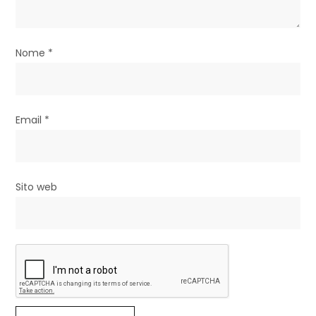
c
o
l
Nome
*
i
Email
*
Sito web