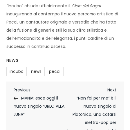
“Incubo” chiude ufficialmente il
Ciclo dei Sogni
,
inaugurando al contempo il nuovo percorso artistico di
Pecci, un cantautore originale e versatile che ha fatto
della fusione di generi e stili la sua cifra stilistica e,
dell’emozionalità e dell’eleganza, i punti cardine di un
successo in continua ascesa.
NEWS
incubo
news
pecci
N
Previous
Next
Previous
Next
Post
Post
MANIA: esce oggi il
“Non fai per me” è il
a
nuovo singolo “URLO ALLA
nuovo singolo di
v
LUNA”
PlatoNico, una catarsi
i
elettro-pop per