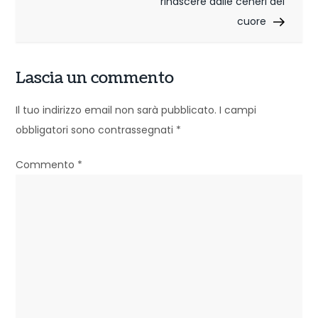
rinascere dalle ceneri del
g
cuore
a
z
Lascia un commento
i
Il tuo indirizzo email non sarà pubblicato.
I campi
o
obbligatori sono contrassegnati
*
n
Commento
*
e
a
r
t
i