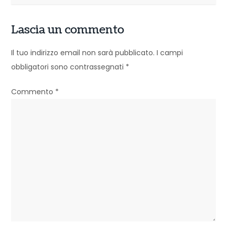
i
g
Lascia un commento
a
Il tuo indirizzo email non sarà pubblicato.
I campi
z
obbligatori sono contrassegnati
*
i
Commento
*
o
n
e
a
r
t
i