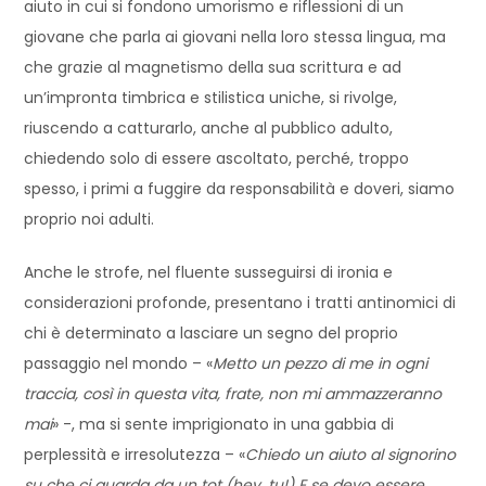
aiuto in cui si fondono umorismo e riflessioni di un
giovane che parla ai giovani nella loro stessa lingua, ma
che grazie al magnetismo della sua scrittura e ad
un’impronta timbrica e stilistica uniche, si rivolge,
riuscendo a catturarlo, anche al pubblico adulto,
chiedendo solo di essere ascoltato, perché, troppo
spesso, i primi a fuggire da responsabilità e doveri, siamo
proprio noi adulti.
Anche le strofe, nel fluente susseguirsi di ironia e
considerazioni profonde, presentano i tratti antinomici di
chi è determinato a lasciare un segno del proprio
passaggio nel mondo – «
Metto un pezzo di me in ogni
traccia, così in questa vita, frate, non mi ammazzeranno
mai
» -, ma si sente imprigionato in una gabbia di
perplessità e irresolutezza – «
Chiedo un aiuto al signorino
su che ci guarda da un tot (hey, tu!) E se devo essere