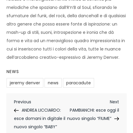
melodiche che spaziano dall’R’n’B al Soul, sfiorando le
sfumature del funk, del rock, della dancehall e di qualsiasi
altro genere che possa essere fonte di ispirazione: un
mash-up di stili, suoni, introspezione e ironia che dà
forma e vita ad un meraviglioso quadro impressionista in
cui si inseriscono tutti i colori della vita, tutte le nuance
dell’arcobaleno creativo-espressivo di Jeremy Denver.
NEWS
jeremy denver
news
paracadute
N
Previous
Next
Previous
Next
Post
Post
ANDREA LICCIARDO:
PAMBIANCHI: esce oggi il
a
esce domani in digitale il
nuovo singolo “FIUME”
v
nuovo singolo “BABY”