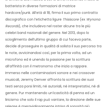
batterista in diverse formazioni di matrice
hardcore/punk. All’età di 18, firma il suo primo contratto
discografico con l’etichetta ligure
Thisiscore
(ex
Wynona
Records
), che includeva nel roster alcune tra le più
celebri band nazionali del genere. Nel 2013, dopo lo
scioglimento dell’ultimo gruppo di cui faceva parte,
decide di proseguire in qualità di solista il suo percorso tra
le note, avvicinandosi così, per la prima volta, ad un
microfono ed è unendo la passione per la scrittura
all’affinità con il metronomo che inizia a rappare.
Immerso nelle contaminazioni sonore e nei crossover
musicali, Jeremy Denver affronta la scrittura dei suoi
testi senza porsi limiti, né autoriali, né interpretativi, né di
genere. Pur mantenendo un’icasticità di penna ed un
liricismo che solo il rap può vantare, la direzione delle sue
release è meravigliosamente intrisa di sonorità più