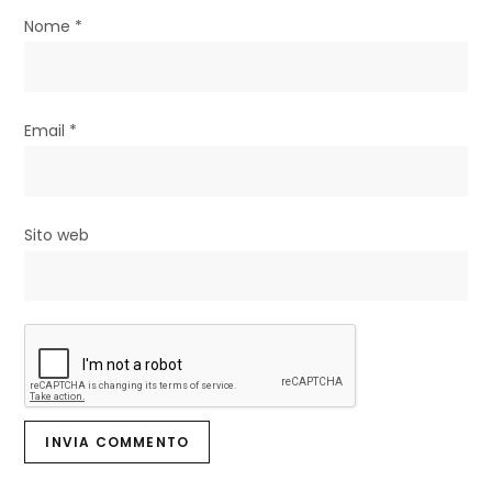
Nome
*
c
o
l
Email
*
i
Sito web