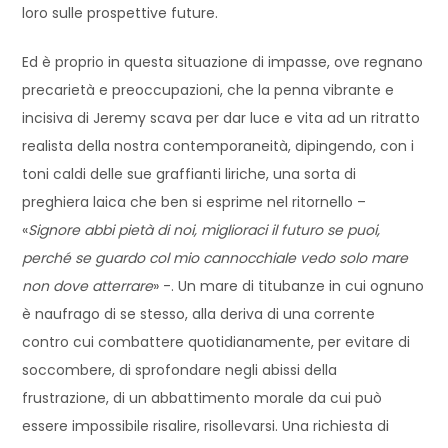
loro sulle prospettive future.
Ed è proprio in questa situazione di impasse, ove regnano
precarietà e preoccupazioni, che la penna vibrante e
incisiva di Jeremy scava per dar luce e vita ad un ritratto
realista della nostra contemporaneità, dipingendo, con i
toni caldi delle sue graffianti liriche, una sorta di
preghiera laica che ben si esprime nel ritornello –
«
Signore abbi pietà di noi, miglioraci il futuro se puoi,
perché se guardo col mio cannocchiale vedo solo mare
non dove atterrare
» -. Un mare di titubanze in cui ognuno
è naufrago di se stesso, alla deriva di una corrente
contro cui combattere quotidianamente, per evitare di
soccombere, di sprofondare negli abissi della
frustrazione, di un abbattimento morale da cui può
essere impossibile risalire, risollevarsi. Una richiesta di