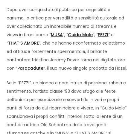
Dopo aver conquistato il pubblico per originalità e
carisma, la critica per versatilità e sensibilità autorale ed
aver collezionato un incredibile numero di streams e
views in brani come “
MUSA
”, “
Guido Male
”, “
PEZZI
” e
“
THAT’S AMORE
”, che ne hanno riconfermato eclettismo
ed attitude fortemente sperimentale, il brillante
cantautore triestino Jeremy Dever torna nei digital store
con “
Paracadute
”, il suo nuovo singolo prodotto da Hazel.
Se in “PEZZI”, un bianco e nero intriso di passione, rabbia e
sentimento, l’artista classe ’93 dava sfogo alle ferite
dell’anima per esorcizzarle e sovvertirle in veri e propri
punti di forza da cui ricominciare a vivere, in “Guido Male”
scansionava i propri conflitti interiori sotto la lente di un
beat di matrice Old School ma dalle travolgenti
sfumature catchy e in “MUSA” e “THAT’S AMORE” si