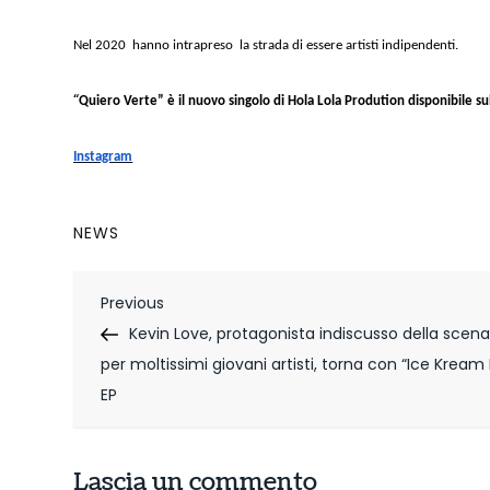
Nel 2020 hanno intrapreso la strada di essere artisti indipendenti.
“
Quiero Verte” è il nuovo singolo di Hola Lola Prodution disponibile su
Instagram
NEWS
N
Previous
Previous
Post
Kevin Love, protagonista indiscusso della scena
a
per moltissimi giovani artisti, torna con “Ice Kream
v
EP
i
g
Lascia un commento