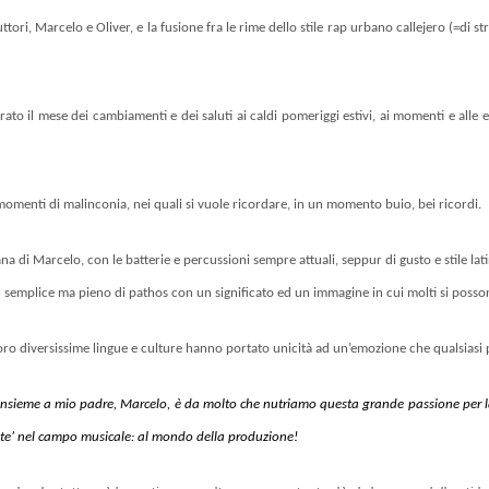
tori, Marcelo e Oliver, e la fusione fra le rime dello stile rap urbano callejero (=di 
ato il mese dei cambiamenti e dei saluti ai caldi pomeriggi estivi, ai momenti e all
omenti di malinconia, nei quali si vuole ricordare, in un momento buio, bei ricordi.
cana di Marcelo, con le batterie e percussioni sempre attuali, seppur di gusto e stil
ì semplice ma pieno di pathos con un significato ed un immagine in cui molti si posso
e loro diversissime lingue e culture hanno portato unicità ad un’emozione che qualsias
 insieme a mio padre, Marcelo, è da molto che nutriamo questa grande passione per l
uinte’ nel campo musicale: al mondo della produzione!