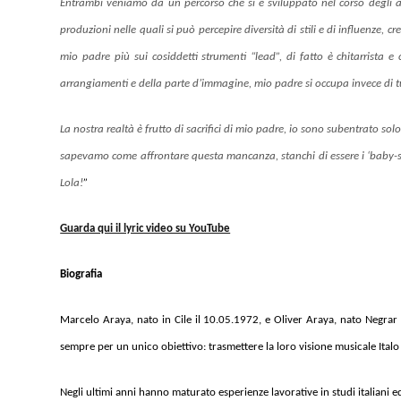
Entrambi veniamo da un percorso che si è sviluppato nel corso degli ann
produzioni nelle quali si può percepire diversità di stili e di influenze,
mio padre più sui cosiddetti strumenti “lead”, di fatto è chitarrista 
arrangiamenti e della parte d’immagine, mio padre si occupa invece di t
La nostra realtà è frutto di sacrifici di mio padre, io sono subentrato so
sapevamo come affrontare questa mancanza, stanchi di essere i ‘baby-sitte
Lola!
”
Guarda qui il lyric video su YouTube
Biografia
Marcelo Araya, nato
in Cile il 10.05.1972, e Oliver Araya, nato Negrar
sempre per un unico obiettivo: trasmettere la loro visione musicale Italo 
Negli ultimi anni hanno maturato esperienze lavorative in studi italiani