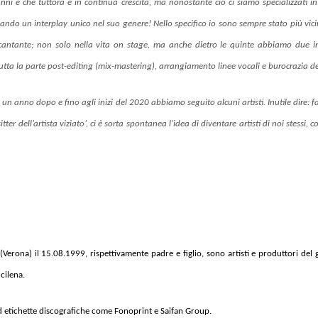
i e che tuttora è in continua crescita, ma nonostante ciò ci siamo specializzati in 
 creando un interplay unico nel suo genere! Nello specifico io sono sempre stato più vi
e cantante; non solo nella vita on stage, ma anche dietro le quinte abbiamo due inte
utta la parte post-editing (mix-mastering), arrangiamento linee vocali e burocrazia 
lo un anno dopo e fino agli inizi del 2020 abbiamo seguito alcuni artisti. Inutile dire
r dell’artista viziato’, ci è sorta spontanea l’idea di diventare artisti di noi stessi
 (Verona) il 15.08.1999, rispettivamente padre e figlio, sono artisti e produttori d
cilena.
 ed etichette discografiche come Fonoprint e Saifan Group.