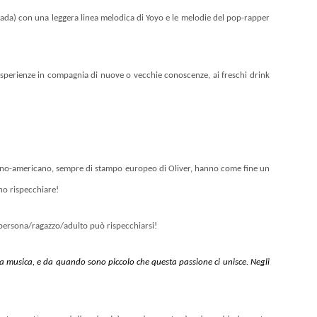
strada) con una leggera linea melodica di Yoyo e le melodie del pop-rapper
e esperienze in compagnia di nuove o vecchie conoscenze, ai freschi drink
e latino-americano, sempre di stampo europeo di Oliver, hanno come fine un
no rispecchiare!
i persona/ragazzo/adulto può rispecchiarsi!
a musica, e da quando sono piccolo che questa passione ci unisce. Negli