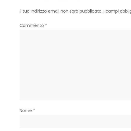
a
Il tuo indirizzo email non sarà pubblicato.
I campi obbl
z
Commento
*
i
o
n
e
a
r
t
i
Nome
*
c