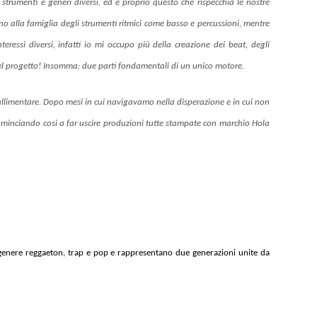
strumenti e generi diversi, ed è proprio questo che rispecchia le nostre
cino alla famiglia degli strumenti ritmici come basso e percussioni, mentre
ressi diversi, infatti io mi occupo più della creazione dei beat, degli
del progetto! Insomma: due parti fondamentali di un unico motore.
: fallimentare. Dopo mesi in cui navigavamo nella disperazione e in cui non
, cominciando così a far uscire produzioni tutte stampate con marchio Hola
el genere reggaeton, trap e pop e rappresentano due generazioni unite da