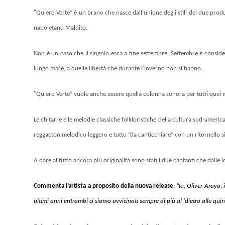
“
Quiero Verte” è un brano che nasce dall’unione degli stili dei due produt
napoletano Maldito.
Non è un caso che il singolo esca a fine settembre. Settembre è consider
lungo mare, a quelle libertà che durante l’inverno non si hanno.
“
Quiero Verte” vuole anche essere quella colonna sonora per tutti quei m
Le chitarre e le melodie classiche folkloristiche della cultura sud-ameri
reggaeton melodico leggero e tutto “da canticchiare” con un ritornello s
A dare al tutto ancora più originalità sono stati i due cantanti che dall
Commenta l’artista a proposito del
la nuova release
:
“Io, Oliver Araya,
ultimi anni entrambi ci siamo avvicinati sempre di più al ‘dietro alle q