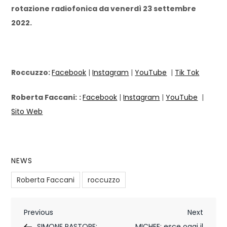
rotazione radiofonica da venerdì 23 settembre
2022.
Roccuzzo:
Facebook
|
Instagram
|
YouTube
|
Tik Tok
Roberta Faccani:
:
Facebook
|
Instagram
|
YouTube
|
Sito Web
NEWS
Roberta Faccani
roccuzzo
N
Previous
Next
Previous
Next
Post
Post
SIMONE PASTORE:
MICHEE: esce oggi il