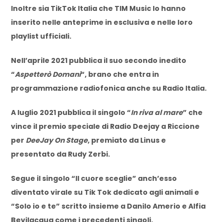
Inoltre sia TikTok Italia che TIM Music lo hanno
inserito nelle anteprime in esclusiva e nelle loro
playlist ufficiali.
Nell’aprile 2021 pubblica il suo secondo inedito
“
Aspetterò Domani
“, brano che entra in
programmazione radiofonica anche su Radio Italia.
A luglio 2021 pubblica il singolo “
In riva al mare
” che
vince il premio speciale di Radio Deejay a Riccione
per
DeeJay On Stage
, premiato da Linus e
presentato da Rudy Zerbi.
Segue il singolo “Il cuore sceglie” anch’esso
diventato virale su Tik Tok dedicato agli animali e
“Solo io e te” scritto insieme a Danilo Amerio e Alfia
Bevilacqua come i precedenti singoli.