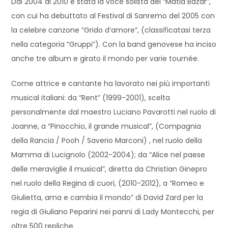
Dal 2004 al 2010 è stata la voce solista dei “Matia Bazar”,
con cui ha debuttato al Festival di Sanremo del 2005 con
la celebre canzone “Grido d’amore”, (classificatasi terza
nella categoria “Gruppi”). Con la band genovese ha inciso
anche tre album e girato il mondo per varie tournée.
Come attrice e cantante ha lavorato nei più importanti
musical italiani: da “Rent” (1999-2001), scelta
personalmente dal maestro Luciano Pavarotti nel ruolo di
Joanne, a “Pinocchio, il grande musical”, (Compagnia
della Rancia / Pooh / Saverio Marconi) , nel ruolo della
Mamma di Lucignolo (2002-2004); da “Alice nel paese
delle meraviglie il musical”, diretta da Christian Ginepro
nel ruolo della Regina di cuori, (2010-2012), a “Romeo e
Giulietta, ama e cambia il mondo” di David Zard per la
regia di Giuliano Peparini nei panni di Lady Montecchi, per
oltre 500 repliche.