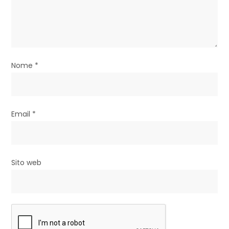
t
i
c
Nome
*
o
l
i
Email
*
Sito web