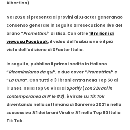
Albertino).
Nel 2020 si presenta ai provini di XFactor generando
consenso generale in seguito all’esecuzione live del
brano “
Promettimi
” di Elisa. Con oltre
19 milioni di
views su Facebook
, il video dell’esibizione è il più
visto dell’edizione di XFactor Italia.
In seguito, pubblica il primo inedito in italiano
“
Ricominciamo da qui
”, e due cover “
Promettimi
” e
“
La Cura
“. Con tutti e 3 i brani entra nella Top 50 di
iTunes, nella top 50 Viral di
Spotify
(
con 2 brani in
contemporanea al # 1e #3
), è virale su
Tik Tok
diventando nella settimana di Sanremo 2021 e nella
successiva #1 dei brani Virali e #1 nella Top 50 Italia
Tik Tok.