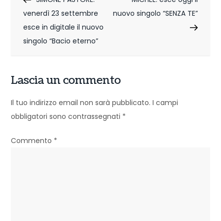
a
venerdì 23 settembre
nuovo singolo “SENZA TE”
v
esce in digitale il nuovo
i
singolo “Bacio eterno”
g
Lascia un commento
a
z
Il tuo indirizzo email non sarà pubblicato.
I campi
obbligatori sono contrassegnati
*
i
o
Commento
*
n
e
a
r