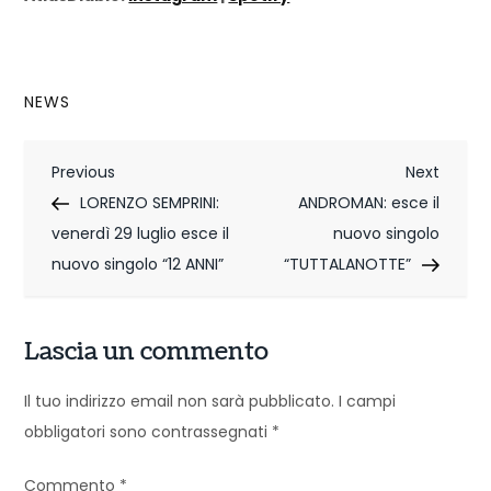
NEWS
N
Previous
Next
Previous
Next
Post
Post
LORENZO SEMPRINI:
ANDROMAN: esce il
a
venerdì 29 luglio esce il
nuovo singolo
v
nuovo singolo “12 ANNI”
“TUTTALANOTTE”
i
g
Lascia un commento
a
Il tuo indirizzo email non sarà pubblicato.
I campi
z
obbligatori sono contrassegnati
*
i
Commento
*