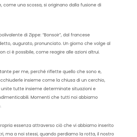
he, come una scossa, si originano dalla fusione di
polivalente di Zippe: “Bonsoir”, dal francese
 detto, augurato, pronunciato. Un giorno che volge al
 ci è possibile, come reagire alle azioni altrui.
tante per me, perché riflette quello che sono e,
racchiuderle insieme come la chiusa di un cerchio,
e unite tutte insieme determinate situazioni e
 indimenticabili. Momenti che tutti noi abbiamo
.
la propria essenza attraverso ciò che vi abbiamo inserito
ltri, ma a noi stessi, quando perdiamo la rotta, il nostro