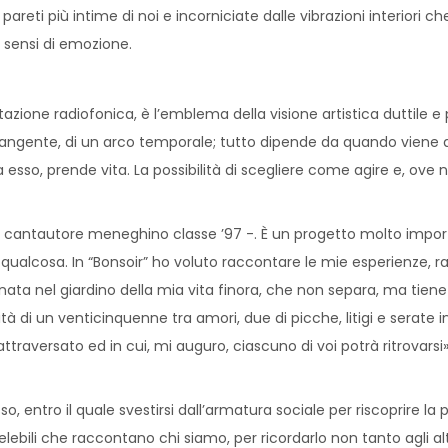
pareti più intime di noi e incorniciate dalle vibrazioni interiori c
i sensi di emozione.
rotazione radiofonica, è l’emblema della visione artistica duttile e 
un frangente, di un arco temporale; tutto dipende da quando viene
sso, prende vita. La possibilità di scegliere come agire e, ove non
 il cantautore meneghino classe ’97 -. È un progetto molto impor
qualcosa. In “Bonsoir” ho voluto raccontare le mie esperienze, 
ionata nel giardino della mia vita finora, che non separa, ma tien
ità di un venticinquenne tra amori, due di picche, litigi e serate
attraversato ed in cui, mi auguro, ciascuno di voi potrà ritrovarsi»
esso, entro il quale svestirsi dall’armatura sociale per riscoprire 
indelebili che raccontano chi siamo, per ricordarlo non tanto agli a