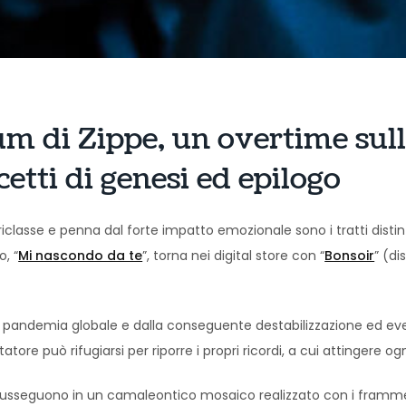
um di Zippe, un overtime sull
cetti di genesi ed epilogo
oriclasse e penna dal forte impatto emozionale sono i tratti distin
o, “
Mi nascondo da te
”, torna nei digital store con “
Bonsoir
” (di
lla pandemia globale e dalla conseguente destabilizzazione ed ever
tatore può rifugiarsi per riporre i propri ricordi, a cui attingere og
si susseguono in un camaleontico mosaico realizzato con i frammen