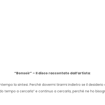
“Bonsoir” – Il disco raccontato dall’artista
:
ontempo la sintesi. Perché dovermi tirarmi indietro se il desideri
“perdo tempo a cercarla” e continuo a cercarla, perché ne ho bisog