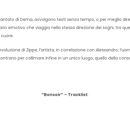
antato di Dema, avvolgono testi senza tempo, o per meglio dire, f
o emotivo che viaggia nella stessa direzione dei sogni, tra quelli r
 cuore.
l’evoluzione di Zippe, l’artista, in correlazione con Alessandro, l
contrano per collimare infine in un unico luogo, quello della co
“Bonsoir” – Tracklist
: