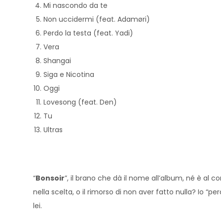
Mi nascondo da te
Non uccidermi (feat. Adamøri)
Perdo la testa (feat. Yadi)
Vera
Shangai
Siga e Nicotina
Oggi
Lovesong (feat. Den)
Tu
Ultras
“
Bonsoir
”, il brano che dà il nome all’album, né è al c
nella scelta, o il rimorso di non aver fatto nulla? Io 
lei.