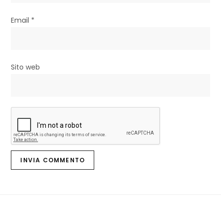
l
i
Email
*
Sito web