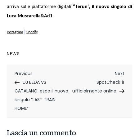
arriva sulle piattaforme digitali
“Terun”, il nuovo singolo di
Luca Muscarella&Ad1.
|
Instagram
Spotify
NEWS
N
Previous
Next
Previous
Next
Post
Post
DJ BEDA VS
SpotCheck è
a
CATALANO: esce il nuovo
ufficialmente online
v
singolo “LAST TRAIN
i
HOME”
g
Lascia un commento
a