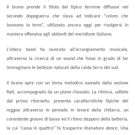
Il brano prende il titolo dal tipico termine diffusosi nel
secondo dopoguerra che stava ad indicare “
coloro che
lavorano la terra
“, utilizzato ancora oggi per rivolgersi in
maniera offensiva agli abitanti del meridione italiano.
L’intera band ha lavorato all’arrangiamento musicale,
attraverso la ricerca d
i un sound che fosse in grado di f
ar
immaginare le bellezze naturali della calda terra del sud.
Il brano apre con un tema melodico suonato dalla sezione
fiati, accompagnato da un piano rilassato. La ritmica, udibile
dal primo ritornello, presenta caratteristiche tipiche del
reggae
attraverso le pennate in levare della chitarra, un
consistente
groove
di basso ed il ritmo
steppers
della batteria,
la cui “cassa in quattro” fa trasparire sfumature
dance
. Una