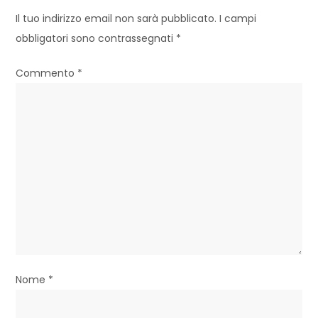
z
Il tuo indirizzo email non sarà pubblicato.
I campi
obbligatori sono contrassegnati
*
i
o
Commento
*
n
e
a
r
t
i
c
Nome
*
o