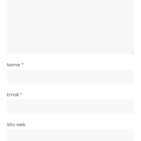
a
r
t
i
c
Nome
*
o
l
i
Email
*
Sito web