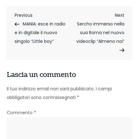
N
Previous
Next
Previous
Next
Post
Post
MANIA: esce in radio
Sercho immerso nella
a
e in digitale il nuovo
sua Roma nel nuovo
v
singolo “Little boy”
videoclip “Almeno noi”
i
g
Lascia un commento
a
z
Il tuo indirizzo email non sarà pubblicato.
I campi
obbligatori sono contrassegnati
*
i
o
Commento
*
n
e