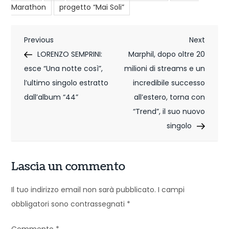
Marathon
progetto “Mai Soli”
N
Previous
Next
Previous
Next
Post
Post
LORENZO SEMPRINI:
Marphil, dopo oltre 20
a
esce “Una notte così”,
milioni di streams e un
v
l’ultimo singolo estratto
incredibile successo
i
dall’album “44”
all’estero, torna con
“Trend”, il suo nuovo
g
singolo
a
z
Lascia un commento
i
Il tuo indirizzo email non sarà pubblicato.
I campi
o
obbligatori sono contrassegnati
*
n