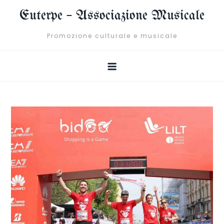
Skip
Euterpe – Associazione Musicale
to
content
Promozione culturale e musicale