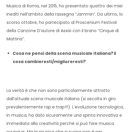
Musica di Roma, nel 2015, ho presentato quattro dei miei
inediti nell’ambito della rassegna “Jammin”. Da ultimo, lo
scorso ottobre, ho partecipato al Proscenium Festival
della Canzone D’autore di Assisi con il brano “Cinque di
Mattina”.
Cosa ne pensi della scena musicale italiana? E
cosa cambieresti/miglioreresti?
La verità è che non sono particolarmente attratto
dall’attuale scena musicale italiana (si ascolta in giro
prevalentemente rap e trap!!!). L’evoluzione tecnologica,
in musica, ha dato sicuramente una spinta innovativa e
immediata alla creatività perché si può fare musica
ovunque. Ma la musica che si suona non è per