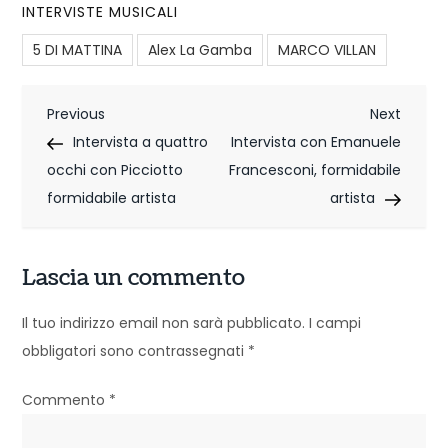
INTERVISTE MUSICALI
5 DI MATTINA
Alex La Gamba
MARCO VILLAN
N
Previous
Next
Previous
Next
Post
Post
Intervista a quattro
Intervista con Emanuele
a
occhi con Picciotto
Francesconi, formidabile
v
formidabile artista
artista
i
g
Lascia un commento
a
Il tuo indirizzo email non sarà pubblicato.
I campi
z
obbligatori sono contrassegnati
*
i
Commento
*
o