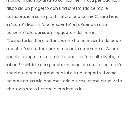
marcia in più soprattutto sui ritornelli infatti per quanto il
disco sia un progetto con una stretta radice rap le
collaborazioni sono più di natura pop come Chiara Lena
in “corro”,Hikari in “cuore spento” e LaRuena in una
canzone folle dai suoni reggaeton dal nome
“Despertador”.Poi c’è Gantex che ho conosciuto da poco
ma che è stato fondamentale nella creazione di Cuore
spento e soprattutto ha fatto una strofa di alto livello, e
infine EsseNziale che per chi mi conosce era la scelta più
scontata anche perché con lui c’è un rapporto diverso
ed era impossibile non metterlo nel mio primo disco visto
che sono stato il primo a credere in lui