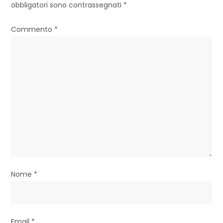
obbligatori sono contrassegnati
*
o
Commento
*
n
e
a
r
t
i
c
o
Nome
*
l
i
Email
*