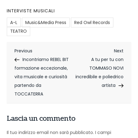
INTERVISTE MUSICALI
A-L
Music&Media Press
Red Owl Records
TEATRO
N
Previous
Next
Previous
Next
Post
Post
Incontriamo REBEL BIT
A tu per tu con
a
formazione eccezionale,
TOMMASO NOVI
v
vita musicale e curiosità
incredibile e poliedrico
i
partendo da
artista
TOCCATERRA
g
a
Lascia un commento
z
Il tuo indirizzo email non sarà pubblicato.
I campi
i