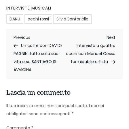
INTERVISTE MUSICALI
DANU
occhi rossi
Silvia Santoriello
N
Previous
Next
Previous
Next
Post
Post
Un caffè con DAVIDE
Intervista a quattro
a
PAGNINI tutto sulla sua
occhi con Manuel Cossu
v
vita e su SANTIAGO SI
formidabile artista
i
AVVICINA
g
Lascia un commento
a
z
Il tuo indirizzo email non sarà pubblicato.
I campi
obbligatori sono contrassegnati
*
i
o
Commento
*