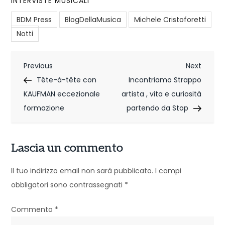
INTERVISTE MUSICALI
BDM Press
BlogDellaMusica
Michele Cristoforetti
Notti
N
Previous
Next
Previous
Next
Post
Post
Tête-à-tête con
Incontriamo Strappo
a
KAUFMAN eccezionale
artista , vita e curiosità
v
formazione
partendo da Stop
i
g
Lascia un commento
a
Il tuo indirizzo email non sarà pubblicato.
I campi
z
obbligatori sono contrassegnati
*
i
Commento
*
o