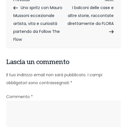
N
Post
Post
Uno spritz con Mauro
I balconi delle case e
a
Mussoni eccezionale
altre storie, raccontate
v
artista, vita e curiosità
direttamente da FLORA
i
partendo da Follow The
Flow
g
a
Lascia un commento
z
Il tuo indirizzo email non sarà pubblicato.
I campi
i
obbligatori sono contrassegnati
*
o
Commento
*
n
e
a