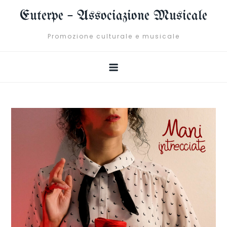
Skip
Euterpe – Associazione Musicale
to
content
Promozione culturale e musicale