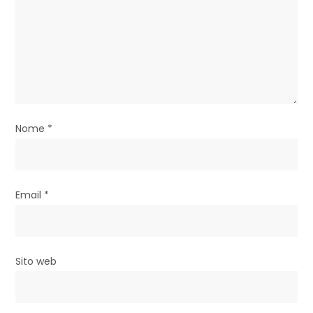
r
t
i
c
o
Nome
*
l
i
Email
*
Sito web