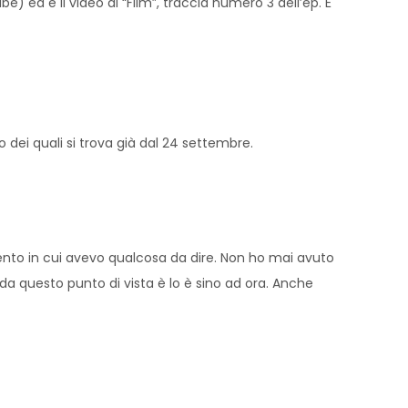
 ed è il video di “Film”, traccia numero 3 dell’ep. È
o dei quali si trova già dal 24 settembre.
ento in cui avevo qualcosa da dire. Non ho mai avuto
, da questo punto di vista è lo è sino ad ora. Anche