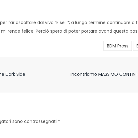
er far ascoltare dal vivo “E se…”; a lungo termine continuare a
i rende felice. Perció spero di poter portare avanti questa passi
BDM Press
he Dark Side
Incontriamo MASSIMO CONTINI ar
igatori sono contrassegnati
*