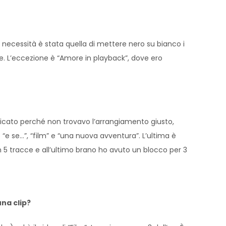
 necessità è stata quella di mettere nero su bianco i
e. L’eccezione è “Amore in playback”, dove ero
blicato perché non trovavo l’arrangiamento giusto,
 “e se…”, “film” e “una nuova avventura”. L’ultima è
n 5 tracce e all’ultimo brano ho avuto un blocco per 3
una clip?