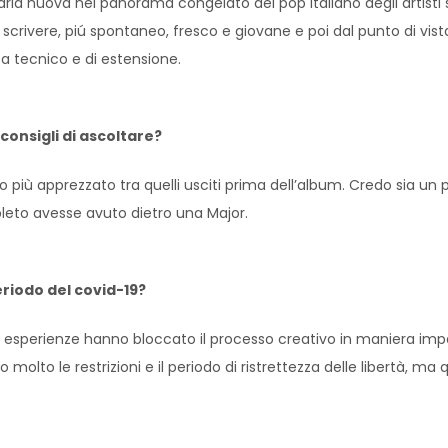
aria nuova nel panorama congelato del pop italiano degli artisti 
do di scrivere, piú spontaneo, fresco e giovane e poi dal punto di 
ta tecnico e di estensione.
consigli di ascoltare?
llo più apprezzato tra quelli usciti prima dell’album. Credo sia u
leto avesse avuto dietro una Major.
riodo del covid-19?
di esperienze hanno bloccato il processo creativo in maniera imp
olto le restrizioni e il periodo di ristrettezza delle libertà, ma