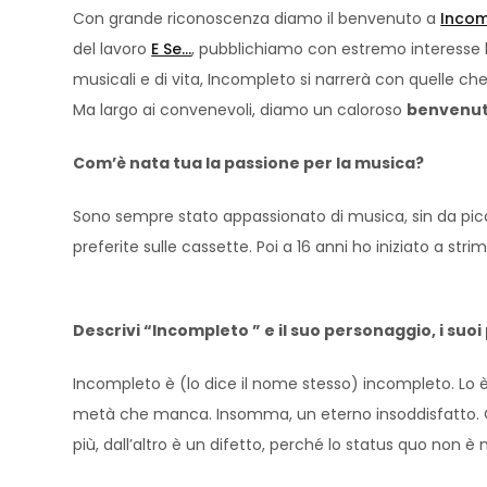
Con grande riconoscenza diamo il benvenuto a
Inco
del lavoro
E Se…
, pubblichiamo con estremo interesse l
musicali e di vita, Incompleto si narrerà con quelle ch
Ma largo ai convenevoli, diamo un caloroso
benvenut
Com’è nata tua la passione per la musica?
Sono sempre stato appassionato di musica, sin da picco
preferite sulle cassette. Poi a 16 anni ho iniziato a str
Descrivi “Incompleto ” e il suo personaggio, i suoi p
Incompleto è (lo dice il nome stesso) incompleto. Lo è 
metà che manca. Insomma, un eterno insoddisfatto. Qu
più, dall’altro è un difetto, perché lo status quo non è