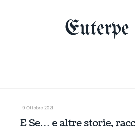
Skip
to
content
Euterpe
E Se… e altre storie, ra