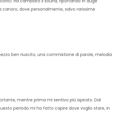
storici. Ha cambiato il sound, riportando in auge
vista canoro, dove personalmente, salvo rarissime
n pezzo ben riuscito, una commistione di parole, melodia
ortante, mentre prima mi sentivo piú ispirato. Dal
 questo periodo mi ha fatto capire dove voglio stare, in