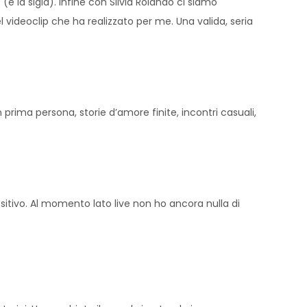
è la sigla). Infine con Silvia Rolando ci siamo
 videoclip che ha realizzato per me. Una valida, seria
rima persona, storie d’amore finite, incontri casuali,
itivo. Al momento lato live non ho ancora nulla di