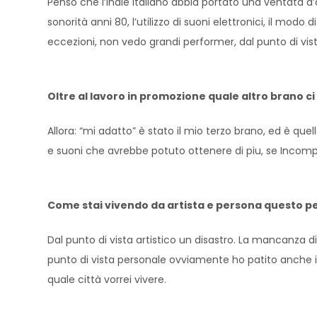
Penso che l’indie italiano abbia portato una ventata d’
sonorità anni 80, l’utilizzo di suoni elettronici, il mo
eccezioni, non vedo grandi performer, dal punto di vis
Oltre al lavoro in promozione quale altro brano ci 
Allora: “mi adatto” è stato il mio terzo brano, ed è que
e suoni che avrebbe potuto ottenere di piu, se Incomp
Come stai vivendo da artista e persona questo pe
Dal punto di vista artistico un disastro. La mancanza 
punto di vista personale ovviamente ho patito anche io m
quale città vorrei vivere.