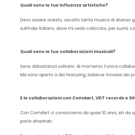
Quali sono le tue influenze artistiche?
Devo essere onesto, ascolto tanta musica di diverso gen
sull’Indie Italiano, dove mi vedo collocato, per suoni, c
Quali sono le tue collaborazioni musicali?
Sono abbastanza solitario. Al momento l’unica collabor
Ma sono aperto a dei featuring, laddove trovassi dei pr
E le collaborazioni con Comdart, VDT records e Si
Con Comdart ci conosciamo da quasi 10 anni, sin da quan
parte ahaahah.