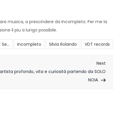
 fare musica, a prescindere da Incompleto. Per me la
one il piu a lungo possibile.
E Se...
Incompleto
Silvia Rolando
VDT records
Next
Next
Post
tista profondo, vita e curiosità partendo da SOLO
NOIA