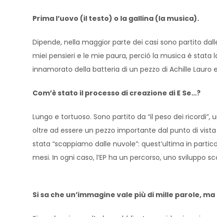
Prima l’uovo (il testo) o la gallina (la musica).
Dipende, nella maggior parte dei casi sono partito dal
miei pensieri e le mie paura, perció la musica è stata
innamorato della batteria di un pezzo di Achille Lauro e
Com’è stato il processo di creazione di E Se…?
Lungo e tortuoso. Sono partito da “il peso dei ricordi
oltre ad essere un pezzo importante dal punto di vista d
stata “scappiamo dalle nuvole”: quest’ultima in partic
mesi. In ogni caso, l’EP ha un percorso, uno sviluppo sco
Si sa che un’immagine vale più di mille parole, ma