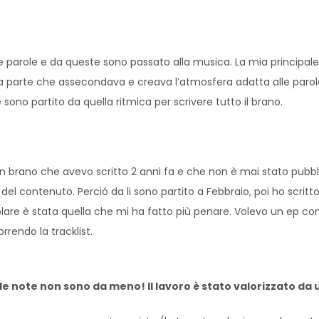
le parole e da queste sono passato alla musica. La mia principale
 la parte che assecondava e creava l’atmosfera adatta alle parol
 sono partito da quella ritmica per scrivere tutto il brano.
”, un brano che avevo scritto 2 anni fa e che non è mai stato pub
el contenuto. Perció da li sono partito a Febbraio, poi ho scritto
olare è stata quella che mi ha fatto più penare. Volevo un ep co
rrendo la tracklist.
 le note non sono da meno! Il lavoro è stato valorizzato da 