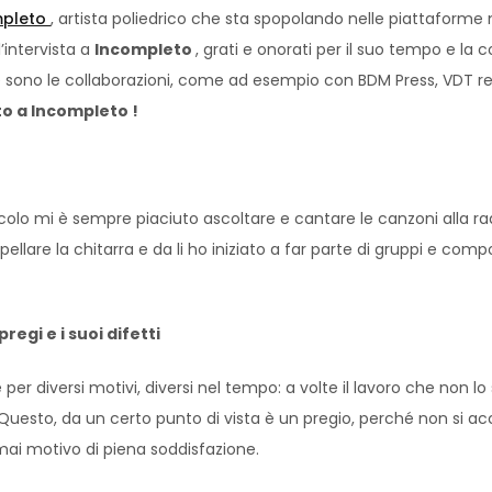
mpleto
, artista poliedrico che sta spopolando nelle piattafor
’intervista a
Incompleto
, grati e onorati per il suo tempo e la 
e sono le collaborazioni, come ad esempio con BDM Press, VDT recor
o a Incompleto !
lo mi è sempre piaciuto ascoltare e cantare le canzoni alla rad
impellare la chitarra e da li ho iniziato a far parte di gruppi e com
regi e i suoi difetti
per diversi motivi, diversi nel tempo: a volte il lavoro che non 
esto, da un certo punto di vista è un pregio, perché non si a
 mai motivo di piena soddisfazione.