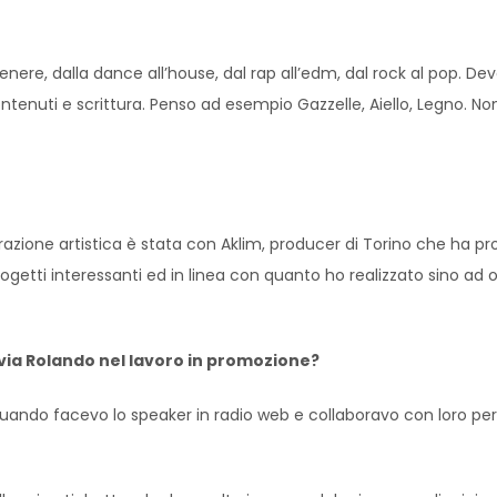
ere, dalla dance all’house, dal rap all’edm, dal rock al pop. Dev
ontenuti e scrittura. Penso ad esempio Gazzelle, Aiello, Legno. Non 
azione artistica è stata con Aklim, producer di Torino che ha pr
ogetti interessanti ed in linea con quanto ho realizzato sino ad o
lvia Rolando nel lavoro in promozione?
do facevo lo speaker in radio web e collaboravo con loro per inte