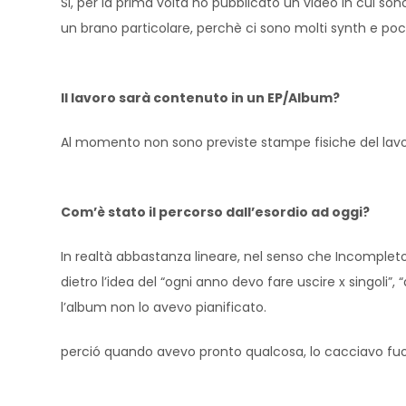
Si, per la prima volta ho pubblicato un video in cui so
un brano particolare, perchè ci sono molti synth e poch
Il lavoro sarà contenuto in un EP/Album?
Al momento non sono previste stampe fisiche del lavoro, 
Com’è stato il percorso dall’esordio ad oggi?
In realtà abbastanza lineare, nel senso che Incomplet
dietro l’idea del “ogni anno devo fare uscire x singoli”,
l’album non lo avevo pianificato.
perció quando avevo pronto qualcosa, lo cacciavo fuori