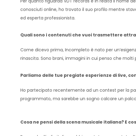
Per quanto riguarda VDT records è in realtà il nome dell
conosciuti online, ho trovato il suo profilo mentre st
ed esperta professionista.
Quali sono i contenuti che vuoi trasmettere attra
Come dicevo prima, Incompleto è nato per un’esigenza p
rinascita. Sono brani, immagini in cui penso che molti 
Parliamo delle tue pregiate esperienze di live, co
Ho partecipato recentemente ad un contest per la pagin
programmato, ma sarebbe un sogno calcare un palco d
Cosa ne pensi della scena musicale italiana? E co