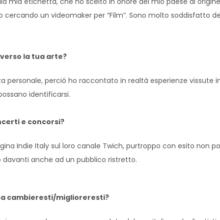
a mia etichetta, che ho scelto in onore del mio paese di origine (
avo cercando un videomaker per “Film”. Sono molto soddisfatto del
verso la tua arte?
ersonale, perció ho raccontato in realtà esperienze vissute in p
possano identificarsi.
ncerti e concorsi?
a Indie Italy sul loro canale Twich, purtroppo con esito non pos
avanti anche ad un pubblico ristretto.
sa cambieresti/miglioreresti?