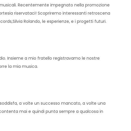
me musicali. Recentemente impegnato nella promozione
cortesia riservataci! Scopriremo interessanti retroscena
ds,Silvia Rolando, le esperienze, e i progetti futuri.
io. Insieme a mio fratello registravamo le nostre
porre la mia musica.
lo soddisfa, a volte un successo mancato, a volte una
ccontenta mai e quindi punta sempre a qualcosa in