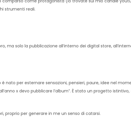
no comparso come protagonista (lo trovate sul mio canale youtube)
i strumenti reali.
ma solo la pubblicazione all’interno dei digital store, all’intern
o è nato per esternare sensazioni, pensieri, paure, idee nel mom
 “all’anno x devo pubblicare l’album”. È stato un progetto istintivo
, proprio per generare in me un senso di catarsi.