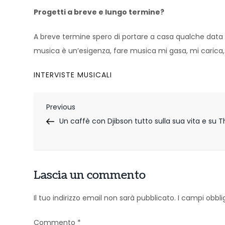
Progetti a breve e lungo termine?
A breve termine spero di portare a casa qualche data p
musica è un’esigenza, fare musica mi gasa, mi carica, m
INTERVISTE MUSICALI
N
Previous
Previous
Post
Un caffè con Djibson tutto sulla sua vita e su T
a
v
i
Lascia un commento
g
Il tuo indirizzo email non sarà pubblicato.
I campi obbl
a
Commento
*