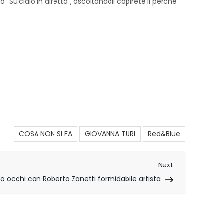
 “Suicidio in diretta”, ascoltandoli capirete il perché
COSA NON SI FA
GIOVANNA TURI
Red&Blue
Next
Next
Post
ro occhi con Roberto Zanetti formidabile artista