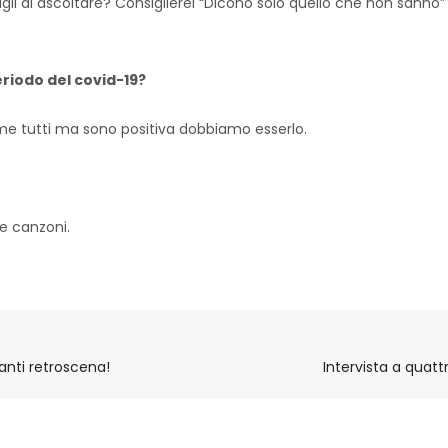
gli di ascoltare? Consiglierei “Dicono solo quello che non sanno” o
riodo del covid-19?
ome tutti ma sono positiva dobbiamo esserlo.
ie canzoni.
anti retroscena!
Intervista a quatt