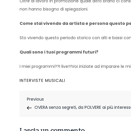
Oltre al lavoro in promozione quale altro brano ci consi
non hanno bisogno di spiegazioni.
Come stai vivendo da artista e persona questo pe
Sto vivendo questo periodo storico con alti e bassi c
Quali sono i tuoi programmi futuri?
I miei programmi??I live!!!Voi iniziate ad imparare le m
INTERVISTE MUSICALI
N
Previous
Previous
Post
OVERA senza segreti, da POLVERE ai più interess
a
v
Lascia un commento