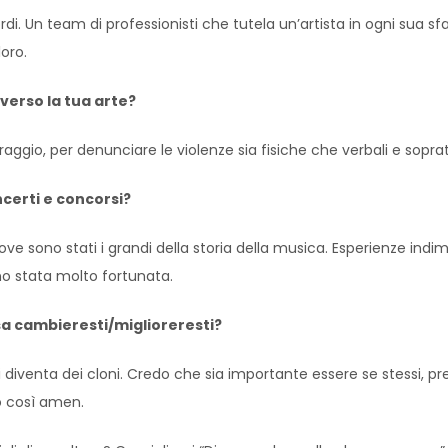
di. Un team di professionisti che tutela un’artista in ogni sua 
loro.
verso la tua arte?
aggio, per denunciare le violenze sia fisiche che verbali e soprat
ncerti e concorsi?
 sono stati i grandi della storia della musica. Esperienze indi
no stata molto fortunata.
sa cambieresti/miglioreresti?
i diventa dei cloni. Credo che sia importante essere se stessi, p
o così amen.