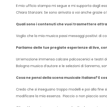
Il mio ufficio stampa mi segue e mi supporta dagli esor
Chiara Stanzani. Se sono arrivata a voi anche grazie a 
Quali sono i contenuti che vuoi trasmettere attra
Voglio che la mia musica passi messaggi positivi: di cor
Parliamo delle tue pregiate esperienze di live, co
Un’emozione immensa calcare palcoscenici e teatri dove
Bologna musica d’autore e le selezioni di Sanremo, so
Cosa ne pensi della scena musicale italiana? E co
Credo che si inseguano troppo modelli e poi alla fine s
modificare la mia essenza. Piaccio o non piaccio son