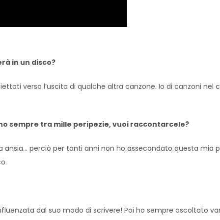
erà in un disco?
ttati verso l’uscita di qualche altra canzone. Io di canzoni nel
uppano sempre tra mille peripezie, vuoi raccontarcele?
mia ansia… perciò per tanti anni non ho assecondato questa mia 
o.
fluenzata dal suo modo di scrivere! Poi ho sempre ascoltato vari 