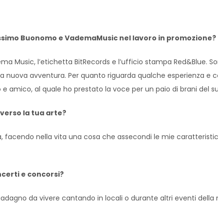
Massimo Buonomo e VademaMusic nel lavoro in promozione?
Music, l’etichetta BitRecords e l’ufficio stampa Red&Blue. Sono
sta nuova avventura. Per quanto riguarda qualche esperienza e co
 e amico, al quale ho prestato la voce per un paio di brani del s
verso la tua arte?
 facendo nella vita una cosa che assecondi le mie caratteristic
ncerti e concorsi?
gno da vivere cantando in locali o durante altri eventi della m