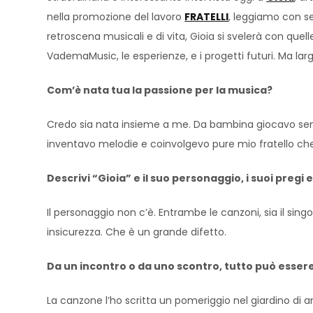
nella promozione del lavoro
FRATELLI
, leggiamo con se
retroscena musicali e di vita, Gioia si svelerà con qu
VademaMusic, le esperienze, e i progetti futuri. Ma la
Com’è nata tua la passione per la musica?
Credo sia nata insieme a me. Da bambina giocavo sempr
inventavo melodie e coinvolgevo pure mio fratello che
Descrivi “Gioia” e il suo personaggio, i suoi pregi e 
Il personaggio non c’è. Entrambe le canzoni, sia il sin
insicurezza. Che è un grande difetto.
Da un incontro o da uno scontro, tutto può essere 
La canzone l’ho scritta un pomeriggio nel giardino di am