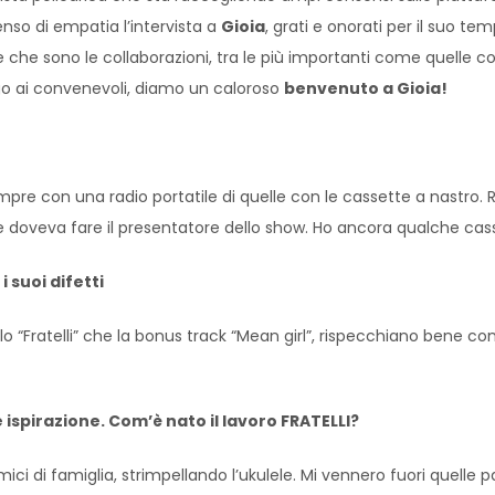
nso di empatia l’intervista a
Gioia
, grati e onorati per il suo te
elle che sono le collaborazioni, tra le più importanti come quell
rgo ai convenevoli, diamo un caloroso
benvenuto a Gioia!
e con una radio portatile di quelle con le cassette a nastro. R
 doveva fare il presentatore dello show. Ho ancora qualche cas
i suoi difetti
golo “Fratelli” che la bonus track “Mean girl”, rispecchiano bene 
ispirazione. Com’è nato il lavoro FRATELLI?
ici di famiglia, strimpellando l’ukulele. Mi vennero fuori quelle 