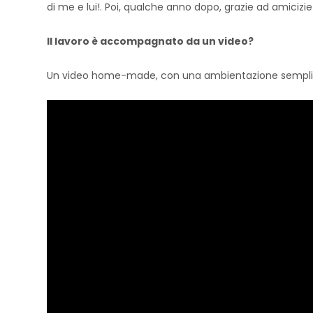
di me e lui!. Poi, qualche anno dopo, grazie ad amici
Il lavoro è accompagnato da un video?
Un video home-made, con una ambientazione sempli