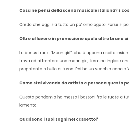
Cosa ne pensi della scena musicale italiana? E co
Credo che oggi sia tutto un po’ omologato. Forse si p
Oltre al lavoro in promozione quale altro brano ci 
La bonus track, “Mean girl”, che è appena uscita insi
trova ad affrontare una mean girl, termine inglese ch
prepotente o bullo di turno. Poi ho un vecchio canale 
Come stai vivendo da artista e persona questo pe
Questa pandemia ha messo i bastoni fra le ruote a tut
lamento.
Quali sono i tuoi sogni nel cassetto?