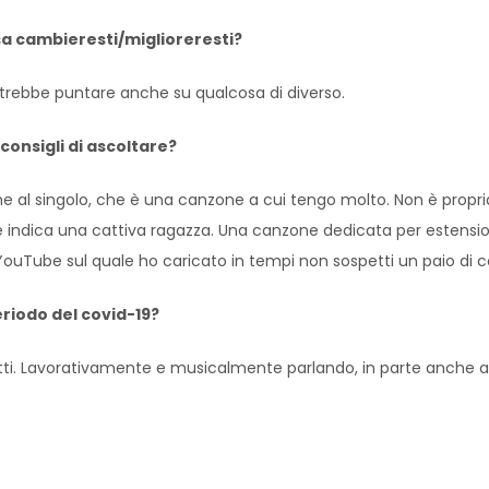
sa cambieresti/miglioreresti?
otrebbe puntare anche su qualcosa di diverso.
consigli di ascoltare?
eme al singolo, che è una canzone a cui tengo molto. Non è prop
e indica una cattiva ragazza. Una canzone dedicata per estensio
YouTube sul quale ho caricato in tempi non sospetti un paio di c
riodo del covid-19?
ti. Lavorativamente e musicalmente parlando, in parte anche a m