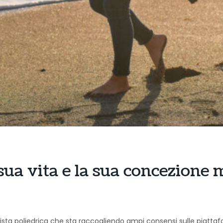
 sua vita e la sua concezione 
rtista poliedrica che sta raccogliendo ampi consensi sulle piatt