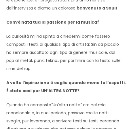
dell’intervista e diamo un caloroso
benvenuto a Soul!
Com’è nata tua la passione per la musica?
La curiosità mi ha spinto a chiedermi come fossero
composti i testi, di qualsiasi tipo di artista; Sin da piccolo
ho sempre ascoltato ogni tipo di genere musicale, dal
pop al metal, punk, tekno.. per poi finire con la testa sulle
rime del rap.
A volte l’ispirazione ti coglie quando meno te l’aspetti.
È stato così per UN’ALTRA NOTTE?
Quando ho composto”Un’altra notte” ero nel mio
monolocale e, in quel periodo, passavo molte notti
sveglio, pur lavorando, a scrivere testi su testi, cercando
di arrivare a qualcosa che potesse colpire le persone e