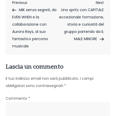
N
Previous
Next
Previous
Next
Post
Post
MIK senza segreti, da
Uno spritz con CAPITALE
a
EVEN WHEN e la
eccezionale formazione,
v
collaborazione con
storia e curiosità del
i
Aurora Rays, al suo
gruppo partendo da IL
fantastico percorso
MALE MINORE
g
musicale
a
z
Lascia un commento
i
Il tuo indirizzo email non sarà pubblicato.
I campi
o
obbligatori sono contrassegnati
*
n
Commento
*
e
a