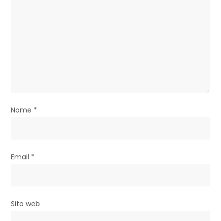
r
t
i
c
o
l
Nome
*
i
Email
*
Sito web