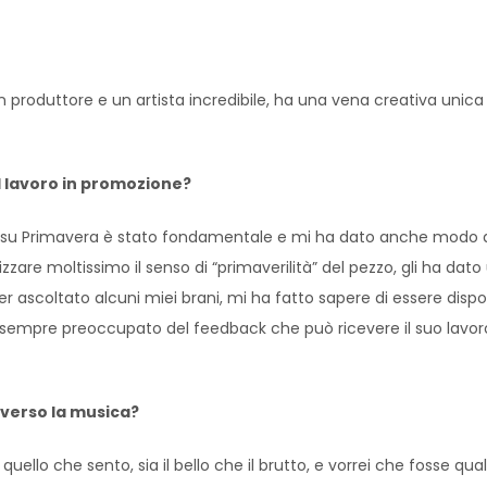
n produttore e un artista incredibile, ha una vena creativa unic
el lavoro in promozione?
to su Primavera è stato fondamentale e mi ha dato anche modo di 
zzare moltissimo il senso di “primaverilità” del pezzo, gli ha da
er ascoltato alcuni miei brani, mi ha fatto sapere di essere dispo
è sempre preoccupato del feedback che può ricevere il suo lavor
averso la musica?
quello che sento, sia il bello che il brutto, e vorrei che fosse q