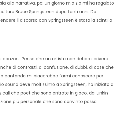
 alla narrativa, poi un giorno mio zio mi ha regalato
ascoltare Bruce Springsteen dopo tanti anni. Da
ere il discorso con Springsteen è stata la scintilla
 canzoni. Penso che un artista non debba scrivere
che di contrasti, di confusione, di dubbi, di cose che
 sto cantando mi piacerebbe farmi conoscere per
 mio sound deve moltissimo a Springsteen, ho iniziato a
usicali che poetiche sono entrate in gioco, dai Linkin
rezione più personale che sono convinto possa