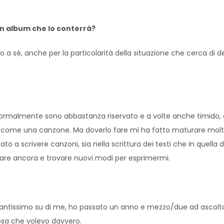
 un album che lo conterrà?
 a sé, anche per la particolarità della situazione che cerca di
normalmente sono abbastanza riservato e a volte anche timido,
mo come una canzone. Ma doverlo fare mi ha fatto maturare mo
o a scrivere canzoni, sia nella scrittura dei testi che in quell
biare ancora e trovare nuovi modi per esprimermi.
ntissimo su di me, ho passato un anno e mezzo/due ad ascoltar
cosa che volevo davvero.