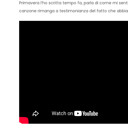
Primavera l’ho scritta tempo fa, parla di come mi sen
canzone rimanga a testimonianza del fatto che abbia