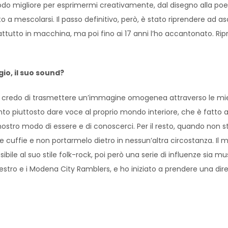
 migliore per esprimermi creativamente, dal disegno alla poesia
o a mescolarsi. Il passo definitivo, però, è stato riprendere ad 
o in macchina, ma poi fino ai 17 anni l’ho accantonato. Riprend
o, il suo sound?
n credo di trasmettere un’immagine omogenea attraverso le mie
to piuttosto dare voce al proprio mondo interiore, che è fatto an
ostro modo di essere e di conoscerci. Per il resto, quando non
lle cuffie e non portarmelo dietro in nessun’altra circostanza. Il
ssibile al suo stile folk-rock, poi però una serie di influenze sia m
aestro e i Modena City Ramblers, e ho iniziato a prendere una di