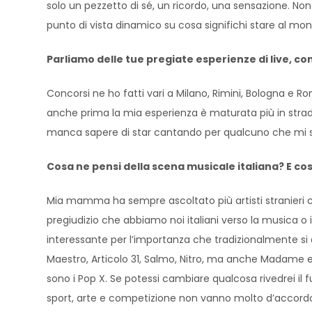
solo un pezzetto di sé, un ricordo, una sensazione. No
punto di vista dinamico su cosa significhi stare al mo
Parliamo delle tue pregiate esperienze di live, co
Concorsi ne ho fatti vari a Milano, Rimini, Bologna e
anche prima la mia esperienza è maturata più in strada 
manca sapere di star cantando per qualcuno che mi st
Cosa ne pensi della scena musicale italiana? E co
Mia mamma ha sempre ascoltato più artisti stranieri ch
pregiudizio che abbiamo noi italiani verso la musica o il
interessante per l’importanza che tradizionalmente si d
Maestro, Articolo 31, Salmo, Nitro, ma anche Madame e W
sono i Pop X. Se potessi cambiare qualcosa rivedrei il
sport, arte e competizione non vanno molto d’accordo d