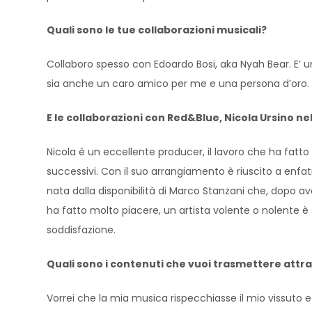
Quali sono le tue collaborazioni musicali?
Collaboro spesso con Edoardo Bosi, aka Nyah Bear. E’ u
sia anche un caro amico per me e una persona d’oro.
E le collaborazioni con Red&Blue, Nicola Ursino n
Nicola è un eccellente producer, il lavoro che ha fat
successivi. Con il suo arrangiamento è riuscito a enfati
nata dalla disponibilità di Marco Stanzani che, dopo av
ha fatto molto piacere, un artista volente o nolente 
soddisfazione.
Quali sono i contenuti che vuoi trasmettere attr
Vorrei che la mia musica rispecchiasse il mio vissuto e 