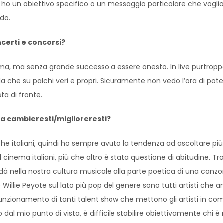
n ho un obiettivo specifico o un messaggio particolare che vogli
ndo.
ncerti e concorsi?
 Roma, ma senza grande successo a essere onesto. In live purtrop
che su palchi veri e propri. Sicuramente non vedo l’ora di poter 
a di fronte.
sa cambieresti/miglioreresti?
e italiani, quindi ho sempre avuto la tendenza ad ascoltare più 
 cinema italiani, più che altro è stata questione di abitudine. Trov
à nella nostra cultura musicale alla parte poetica di una canzone,
illie Peyote sul lato più pop del genere sono tutti artisti che a
 funzionamento di tanti talent show che mettono gli artisti in c
al mio punto di vista, è difficile stabilire obiettivamente chi è