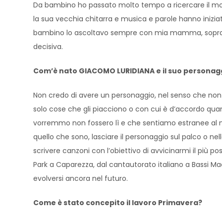
Da bambino ho passato molto tempo a ricercare il modo
la sua vecchia chitarra e musica e parole hanno iniziat
bambino lo ascoltavo sempre con mia mamma, soprattutt
decisiva.
Com’è nato GIACOMO LURIDIANA e il suo personaggi
Non credo di avere un personaggio, nel senso che no
solo cose che gli piacciono o con cui è d’accordo quan
vorremmo non fossero lì e che sentiamo estranee al n
quello che sono, lasciare il personaggio sul palco o ne
scrivere canzoni con l’obiettivo di avvicinarmi il più po
Park a Caparezza, dal cantautorato italiano a Bassi M
evolversi ancora nel futuro.
Come è stato concepito il lavoro Primavera?