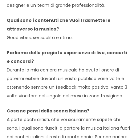
designer e un team di grande professionalità.
Quali sono i contenuti che vuoi trasmettere
attraverso la musica?
Good
vibes
,
sensualità e ritmo
.
Parliamo delle pre
giate esperienze di live, concerti
e concorsi?
Durante la mia carriera musicale ho avuto l’onore di
potermi esibire davanti un vasto pubblico varie volte e
ottenendo sempre un feedback molto positivo. Vanto 3
volte vincitore del singolo del mese in zona t
revigiana.
Cosa ne pensi della scena italiana?
A parte pochi artisti,
che voi sicuramente sapete chi
sono
, i quali sono riusciti a portare la musica italiana fuori
dai confini italiani,
i
l resto li reputo copie. P
er non parlare