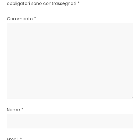
z
obbligatori sono contrassegnati
*
i
Commento
*
o
n
e
a
r
t
i
Nome
*
c
o
l
Email
*