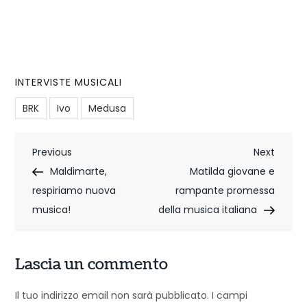
INTERVISTE MUSICALI
BRK
Ivo
Medusa
N
Previous
Next
Previous
Next
Post
Post
Maldimarte,
Matilda giovane e
a
respiriamo nuova
rampante promessa
v
musica!
della musica italiana
i
g
Lascia un commento
a
Il tuo indirizzo email non sarà pubblicato.
I campi