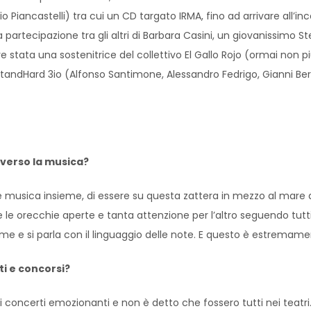
o Piancastelli) tra cui un CD targato IRMA, fino ad arrivare all’in
rtecipazione tra gli altri di Barbara Casini, un giovanissimo Stef
e stata una sostenitrice del collettivo El Gallo Rojo (ormai non p
 StandHard 3io (Alfonso Santimone, Alessandro Fedrigo, Gianni Ber
averso la musica?
are musica insieme, di essere su questa zattera in mezzo al mare
le orecchie aperte e tanta attenzione per l’altro seguendo tutt
eme e si parla con il linguaggio delle note. E questo è estremame
ti e concorsi?
 di concerti emozionanti e non è detto che fossero tutti nei tea