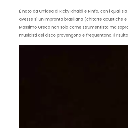
È nato da un’idea di Ricky Rinaldi e Ninfa, con i quali 
avesse sì un’impronta brasiliana (chitarre acustiche e
Massimo Greco non solo come strumentista ma soprattut
musicisti del disco provengono e frequentano. Il risu