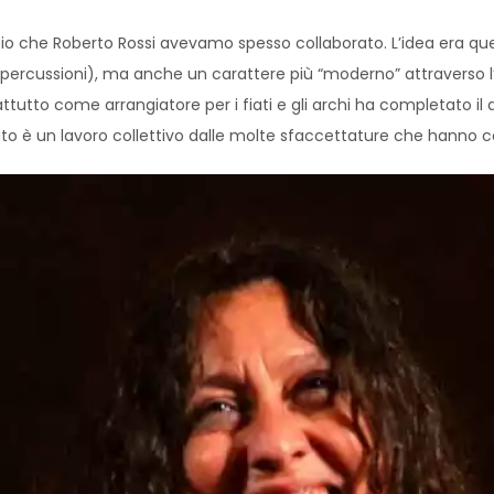
sia io che Roberto Rossi avevamo spesso collaborato. L’idea era qu
 percussioni), ma anche un carattere più “moderno” attraverso l’u
to come arrangiatore per i fiati e gli archi ha completato il qu
ltato è un lavoro collettivo dalle molte sfaccettature che han