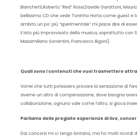
Bianchetti,Roberto “Red” Rossi,Davide Garattoni, Maurizi
bellissimo CD che vede Toninho Horta come guest e la pa
ambito un po’ più “sperimentale” mi piace dire di esser
il lato più improvvisato della musica, soprattutto con
Massimiliano Sorrentini, Francesco Bigoni).
Quali sono i contenuti che vuoi trasmettere attr
Vorrei che tutti potessero provare la sensazione di f
averne un altro di compensazione, dove bisogna avere 
collaborazione, ognuno vale come l’altro, si gioca insi
Parliamo delle pregiate esperienze di live, concer
Dai concorsi mi ci tengo lontana, ma ho molti ricordi