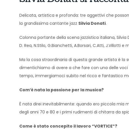
Delicata, artistica e profonda: tre aggettivi che posso
la grandissima cantante jazz
Silvia Donati
.
Colonna portante della scena jazzistica italiana, Silvia D
D. Rea, N.Stilo, G.Bianchetti, A.Borsari, C.Atti, J.Villotti e mo
Ma la cosa straordinaria di questa grande artista è la 
dimentichiamo di avere a che fare con una delle voci to
tempo, immergiamoci subito nel ricco e fantastico 
Com’è nata la passione per la musica?
È nata direi inevitabilmente: quando ero piccola mia m
degli anni 70 e 80 e i primi rudimenti di chitarra da spi
Come è stato concepito il lavoro “VORTICE”?