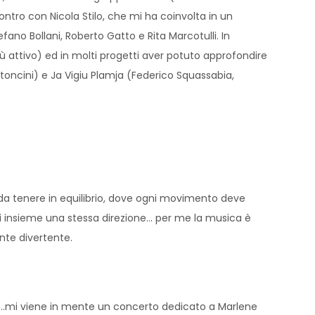
contro con Nicola Stilo, che mi ha coinvolta in un
ano Bollani, Roberto Gatto e Rita Marcotulli. In
iù attivo) ed in molti progetti aver potuto approfondire
toncini) e Ja Vigiu Plamja (Federico Squassabia,
 da tenere in equilibrio, dove ogni movimento deve
i insieme una stessa direzione… per me la musica è
nte divertente.
tri…mi viene in mente un concerto dedicato a Marlene