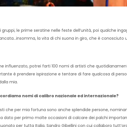
i gruppi, le prime seratine nelle feste dell’unità, poi qualche inga
ncata…insomma, la vita di chi suona in giro, che è conosciuto un
he influenzato, potrei farti 100 nomi di artisti che quotidiana
nte è prendere ispirazione e tentare di fare qualcosa di person
dalla mia.
 ricordiamo nomi di calibro nazionale ed internazionale
?
cisti che per mia fortuna sono anche splendide persone, nominan
 ha dato per primo molte occasioni di calcare dei palchi important
onato per tutta Italia, Sandro Gibellini con cui collaboro tutt’or