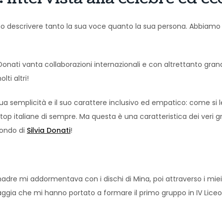
no descrivere tanto la sua voce quanto la sua persona. Abbiamo i
onati vanta collaborazioni internazionali e con altrettanto grandi a
lti altri!
sua semplicità e il suo carattere inclusivo ed empatico: come si 
p italiane di sempre. Ma questa è una caratteristica dei veri gran
mondo di
Silvia Donati
!
adre mi addormentava con i dischi di Mina, poi attraverso i mie
aggia che mi hanno portato a formare il primo gruppo in IV Liceo. D