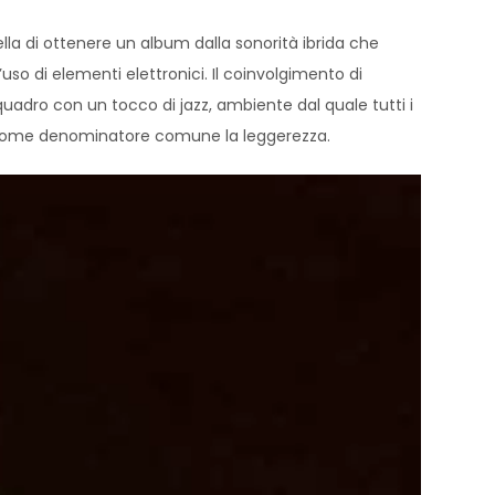
ella di ottenere un album dalla sonorità ibrida che
so di elementi elettronici. Il coinvolgimento di
adro con un tocco di jazz, ambiente dal quale tutti i
no come denominatore comune la leggerezza.