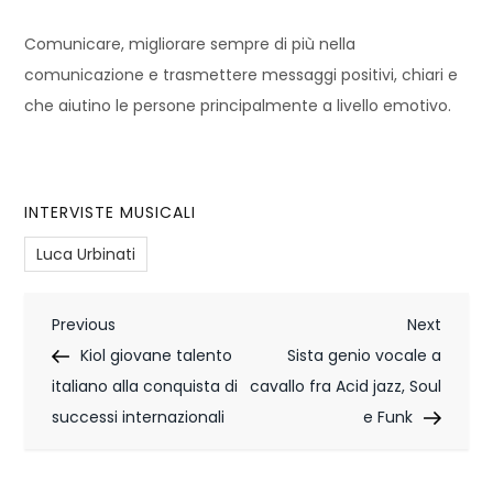
Comunicare, migliorare sempre di più nella
comunicazione e trasmettere messaggi positivi, chiari e
che aiutino le persone principalmente a livello emotivo.
INTERVISTE MUSICALI
Luca Urbinati
N
Previous
Next
Previous
Next
Post
Post
Kiol giovane talento
Sista genio vocale a
a
italiano alla conquista di
cavallo fra Acid jazz, Soul
v
successi internazionali
e Funk
i