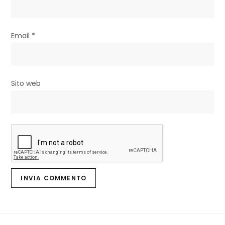
o
l
Email
*
i
Sito web