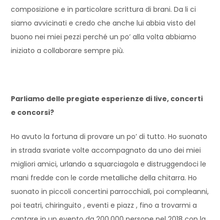
composizione e in particolare scrittura di brani. Da li ci
siamo avvicinati e credo che anche lui abbia visto del
buono nei miei pezzi perché un po’ alla volta abbiamo
iniziato a collaborare sempre più.
Parliamo delle pregiate esperienze di live, concerti
e concorsi?
Ho avuto la fortuna di provare un po’ di tutto. Ho suonato
in strada svariate volte accompagnato da uno dei miei
migliori amici, urlando a squarciagola e distruggendoci le
mani fredde con le corde metalliche della chitarra. Ho
suonato in piccoli concertini parrocchiali, poi compleanni,
poi teatri, chiringuito , eventi e piazz , fino a trovarmi a
cantare in un evento da 200.000 persone nel 2018 con la