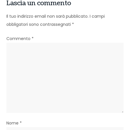
g
Lascia un commento
a
Il tuo indirizzo email non sarà pubblicato.
I campi
z
obbligatori sono contrassegnati
*
i
Commento
*
o
n
e
a
r
t
i
Nome
*
c