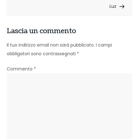
a
Luz
v
i
Lascia un commento
g
Il tuo indirizzo email non sarà pubblicato.
I campi
a
obbligatori sono contrassegnati
*
z
Commento
*
i
o
n
e
a
r