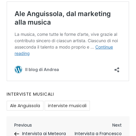
INTERVISTE MUSICALI
Ale Anguissola
interviste musicali
N
Previous
Next
Previous
Next
Post
Post
Intervista ai Meteora
Intervista a Francesco