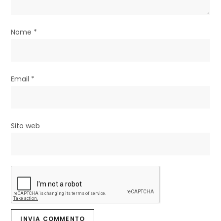
t
i
Nome
*
c
o
Email
*
l
i
Sito web