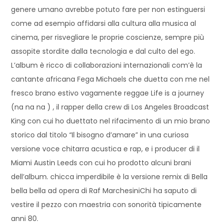
genere umano avrebbe potuto fare per non estinguersi
come ad esempio affidarsi alla cultura alla musica al
cinema, per risvegliare le proprie coscienze, sempre più
assopite stordite dalla tecnologia e dal culto del ego.
L’album è ricco di collaborazioni internazionali com’è la
cantante africana Fega Michaels che duetta con me nel
fresco brano estivo vagamente reggae Life is a journey
(na na na ) , il rapper della crew di Los Angeles Broadcast
King con cui ho duettato nel rifacimento di un mio brano
storico dal titolo “Il bisogno d’amare” in una curiosa
versione voce chitarra acustica e rap, e i producer di il
Miami Austin Leeds con cui ho prodotto alcuni brani
dell’album. chicca imperdibile è la versione remix di Bella
bella bella ad opera di Raf MarchesiniChi ha saputo di
vestire il pezzo con maestria con sonorità tipicamente
anni 80.