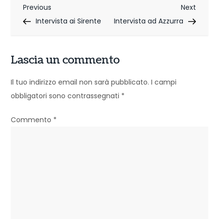
N
Previous
Next
Previous
Next
Post
Post
Intervista ai Sirente
Intervista ad Azzurra
a
v
Lascia un commento
i
g
Il tuo indirizzo email non sarà pubblicato.
I campi
obbligatori sono contrassegnati
*
a
z
Commento
*
i
o
n
e
a