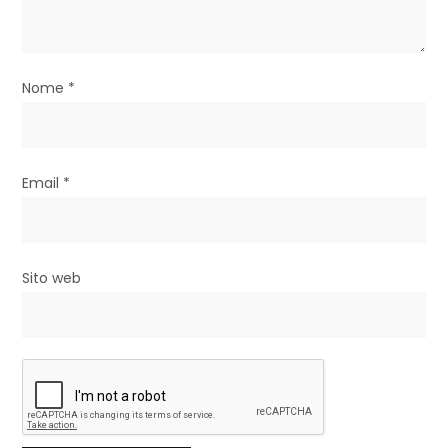
r
t
Nome
*
i
c
Email
*
o
l
i
Sito web